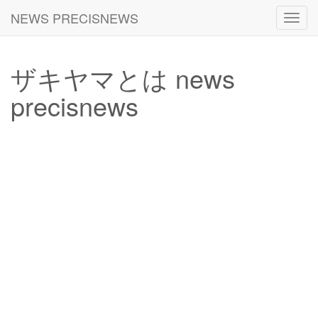
NEWS PRECISNEWS
Toggl
navig
ザキヤマとは news
precisnews