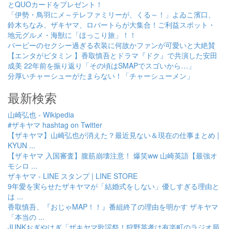
とQUOカードをプレゼント！
「伊勢・鳥羽にメ～テレファミリーが、くる～！」よゐこ濱口、
鈴木ちなみ、ザキヤマ、ロバートらが大集合！ご利益スポット・
地元グルメ・海獣に「ほっこり旅」！！
バービーのセクシー過ぎる衣装に何故かファンが可愛いと大絶賛
【エンタがビタミン 】香取慎吾とドラマ『ドク』で共演した安田
成美 22年前を振り返り「その頃はSMAPでスゴいから…」
分厚いチャーシューがたまらない！「チャーシューメン」
最新検索
山崎弘也 - Wikipedia
#ザキヤマ hashtag on Twitter
【ザキヤマ】山崎弘也が消えた？最近見ない＆現在の仕事まとめ |
KYUN ...
【ザキヤマ 入国審査】腹筋崩壊注意！ 爆笑ww 山崎英語【最強オ
モシロ ...
ザキヤマ - LINE スタンプ | LINE STORE
9年愛を実らせたザキヤマが「結婚式をしない」優しすぎる理由と
は ...
香取慎吾、『おじゃMAP！！』番組終了の理由を明かす ザキヤマ
「本当の ...
JUNKおぎやはぎ「ザキヤマ歌謡祭！狩野英孝は有楽町のラジオ局