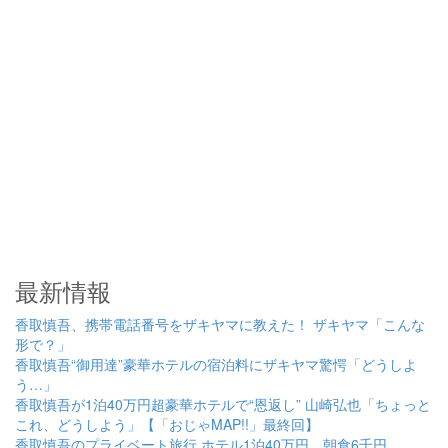
最新情報
香取慎吾、携帯電話番号をザキヤマに教えた！ ザキヤマ「こんな
形で？」
香取慎吾“御用達”豪華ホテルの宿泊料にザキヤマ驚愕「どうしよ
う…」
香取慎吾が1泊40万円超豪華ホテルで“恩返し” 山崎弘也「ちょっと
これ、どうしよう」【「おじゃMAP!!」最終回】
香取慎吾のプライベート旅行 ホテル1泊40万円、朝食6千円