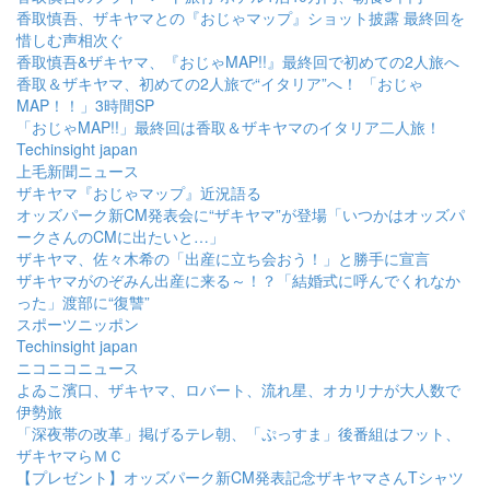
香取慎吾、ザキヤマとの『おじゃマップ』ショット披露 最終回を
惜しむ声相次ぐ
香取慎吾&ザキヤマ、『おじゃMAP!!』最終回で初めての2人旅へ
香取＆ザキヤマ、初めての2人旅で“イタリア”へ！ 「おじゃ
MAP！！」3時間SP
「おじゃMAP!!」最終回は香取＆ザキヤマのイタリア二人旅！
Techinsight japan
上毛新聞ニュース
ザキヤマ『おじゃマップ』近況語る
オッズパーク新CM発表会に“ザキヤマ”が登場「いつかはオッズパ
ークさんのCMに出たいと…」
ザキヤマ、佐々木希の「出産に立ち会おう！」と勝手に宣言
ザキヤマがのぞみん出産に来る～！？「結婚式に呼んでくれなか
った」渡部に“復讐”
スポーツニッポン
Techinsight japan
ニコニコニュース
よゐこ濱口、ザキヤマ、ロバート、流れ星、オカリナが大人数で
伊勢旅
「深夜帯の改革」掲げるテレ朝、「ぷっすま」後番組はフット、
ザキヤマらＭＣ
【プレゼント】オッズパーク新CM発表記念ザキヤマさんTシャツ