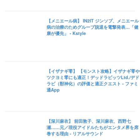
【メニエール病】 IN2IT ジンソプ、メニエール
病の治療のためグループ脱退を電撃発表…「健
康が優先」 - Kstyle
【イザナギ零】 【モンスト攻略】イザナギ零や
ツクヨミ零にも適正！デッドラビッツLtd./デド
ラビ（獣神化）の評価と適正クエスト - ファミ
通App
【深川麻衣】 前田敦子、深川麻衣、西野七
瀬……元／現役アイドルたちがエンタメ界を席
巻する理由 - リアルサウンド