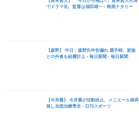
【賀来賢人】 「今日から俺は!!」賀来賢人主演
でドラマ化、監督は福田雄一 - 映画ナタリー
【森野】 中日：森野氏申告漏れ 選手時、家族
との外食を経費計上 - 毎日新聞 - 毎日新聞
【今井翼】 今井翼が活動休止、メニエール病再
発し当面治療専念 - 日刊スポーツ