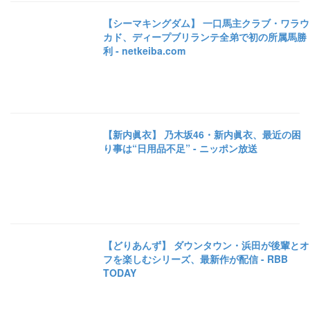
【シーマキングダム】 一口馬主クラブ・ワラウ
カド、ディープブリランテ全弟で初の所属馬勝
利 - netkeiba.com
【新内眞衣】 乃木坂46・新内眞衣、最近の困
り事は“日用品不足” - ニッポン放送
【どりあんず】 ダウンタウン・浜田が後輩とオ
フを楽しむシリーズ、最新作が配信 - RBB
TODAY