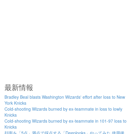
最新情報
Bradley Beal blasts Washington Wizards' effort after loss to New
York Knicks
Cold-shooting Wizards burned by ex-teammate in loss to lowly
Knicks
Cold-shooting Wizards burned by ex-teammate in 101-97 loss to
Knicks
顔面を「5点」満点で採点する「Deeplooks」やってみた 使用後