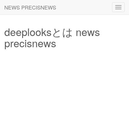
NEWS PRECISNEWS
Toggl
navig
deeplooksとは news
precisnews