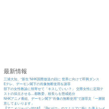
最新情報
三浦大知、“新生”NHK国際放送の顔に 世界に向けて即興ダンス
Eテレ、デーモン閣下の肖像無断使用を謝罪
部下の女性教諭に頬寄せて「キスしていい？」 交際女性に定期テ
ストの採点させる…都教委、校長らを懲戒処分
NHKアニメ番組、デーモン閣下“肖像の無断使用”で謝罪文「一層留
意してまいります」
【アニメジャパン2018】『Re:ゼロ』のエミリアに扮した美人レイ