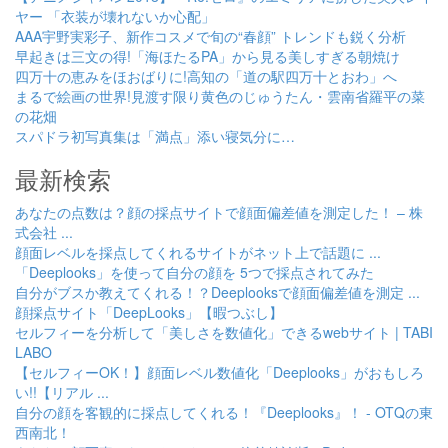
ヤー 「衣装が壊れないか心配」
AAA宇野実彩子、新作コスメで旬の“春顔” トレンドも鋭く分析
早起きは三文の得!「海ほたるPA」から見る美しすぎる朝焼け
四万十の恵みをほおばりに!高知の「道の駅四万十とおわ」へ
まるで絵画の世界!見渡す限り黄色のじゅうたん・雲南省羅平の菜
の花畑
スパドラ初写真集は「満点」添い寝気分に…
最新検索
あなたの点数は？顔の採点サイトで顔面偏差値を測定した！ – 株
式会社 ...
顔面レベルを採点してくれるサイトがネット上で話題に ...
「Deeplooks」を使って自分の顔を 5つで採点されてみた
自分がブスか教えてくれる！？Deeplooksで顔面偏差値を測定 ...
顔採点サイト「DeepLooks」【暇つぶし】
セルフィーを分析して「美しさを数値化」できるwebサイト | TABI
LABO
【セルフィーOK！】顔面レベル数値化「Deeplooks」がおもしろ
い!!【リアル ...
自分の顔を客観的に採点してくれる！『Deeplooks』！ - OTQの東
西南北！