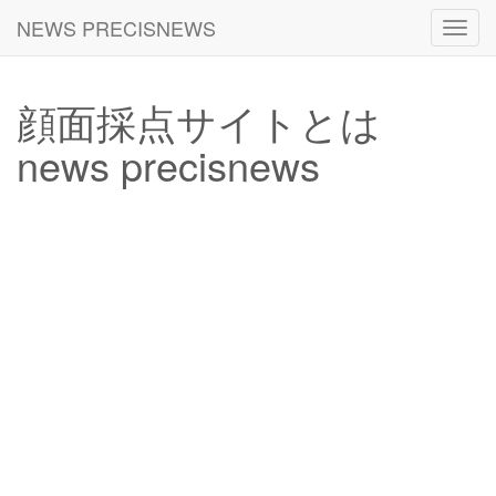
NEWS PRECISNEWS
Toggl
navig
顔面採点サイトとは
news precisnews