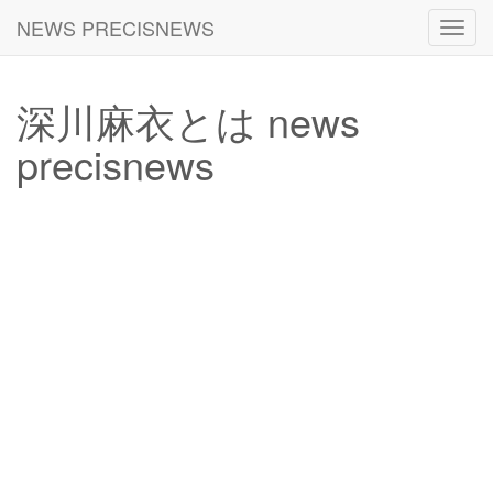
NEWS PRECISNEWS
Toggl
navig
深川麻衣とは news
precisnews