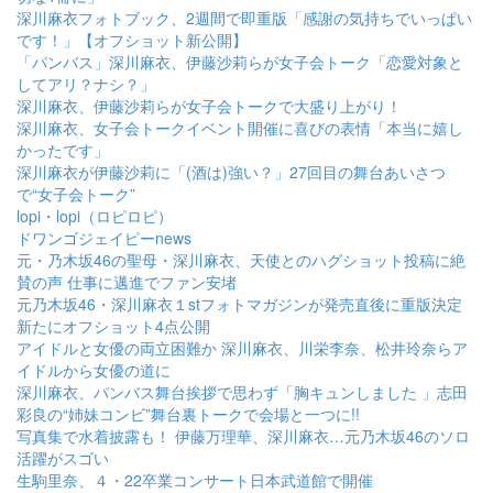
深川麻衣フォトブック、2週間で即重版「感謝の気持ちでいっぱい
です！」【オフショット新公開】
「パンバス」深川麻衣、伊藤沙莉らが女子会トーク「恋愛対象と
してアリ？ナシ？」
深川麻衣、伊藤沙莉らが女子会トークで大盛り上がり！
深川麻衣、女子会トークイベント開催に喜びの表情「本当に嬉し
かったです」
深川麻衣が伊藤沙莉に「(酒は)強い？」27回目の舞台あいさつ
で“女子会トーク”
lopi・lopi（ロピロピ）
ドワンゴジェイピーnews
元・乃木坂46の聖母・深川麻衣、天使とのハグショット投稿に絶
賛の声 仕事に邁進でファン安堵
元乃木坂46・深川麻衣１stフォトマガジンが発売直後に重版決定
新たにオフショット4点公開
アイドルと女優の両立困難か 深川麻衣、川栄李奈、松井玲奈らア
イドルから女優の道に
深川麻衣、パンバス舞台挨拶で思わず「胸キュンしました 」志田
彩良の“姉妹コンビ”舞台裏トークで会場と一つに!!
写真集で水着披露も！ 伊藤万理華、深川麻衣…元乃木坂46のソロ
活躍がスゴい
生駒里奈、４・22卒業コンサート日本武道館で開催