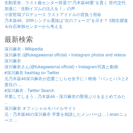
生駒里奈、ラスト曲センター辞退で“乃木坂46愛”を貫く 世代交代
加速に「生駒イズムの注入を！」の声
小室哲哉プロデュース ラストアイドルの背負う宿命
乃木坂46、20thシングル選抜は“次のフェーズ”を示す？ 3期生躍進
＆白石単独センターから考える
最新検索
深川麻衣 - Wikipedia
深川麻衣 (@fukagawamai.official) • Instagram photos and videos
深川麻衣
深川麻衣さん(@fukagawamai.official) • Instagram写真と動画
#深川麻衣 hashtag on Twitter
元乃木坂46深川麻衣が恋愛こじらせ女子に！映画『パンとバスと2
度目の ...
#深川麻衣 - Twitter Search
卒業してしまう…乃木坂46・深川麻衣の聖母ぶりをまとめてみた
...
深川麻衣 オフィシャルモバイルサイト
元・乃木坂46の深川麻衣 卒業を相談したメンバーは… | ananニュ
ース ...