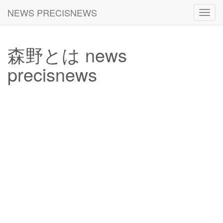
NEWS PRECISNEWS
Toggl
navig
森野とは news
precisnews