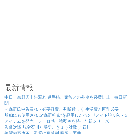
最新情報
中日：森野氏申告漏れ 選手時、家族との外食を経費計上 - 毎日新
聞
＜森野氏申告漏れ＞必要経費、判断難しく 生活費と区別必要
船舶にも使用される“森野帆布”を起用したハンドメイド鞄 3色 × 5
アイテムを発売！レトロ感・強靭さを持った新シリーズ
監督対談 航空石川と膳所、きょう対戦 ／石川
練習内容改革、監督に直談判 膳所・平井