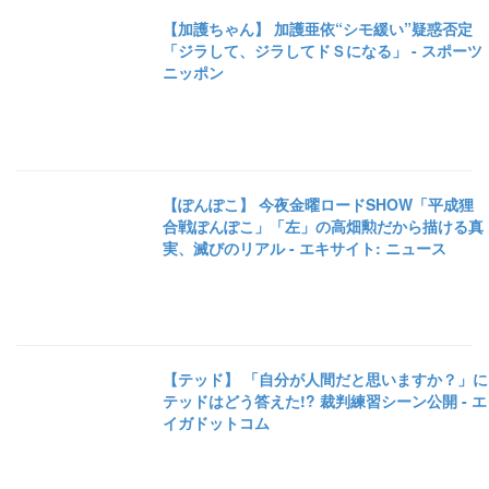
【加護ちゃん】 加護亜依“シモ緩い”疑惑否定
「ジラして、ジラしてドＳになる」 - スポーツ
ニッポン
【ぽんぽこ】 今夜金曜ロードSHOW「平成狸
合戦ぽんぽこ」「左」の高畑勲だから描ける真
実、滅びのリアル - エキサイト: ニュース
【テッド】 「自分が人間だと思いますか？」に
テッドはどう答えた!? 裁判練習シーン公開 - エ
イガドットコム