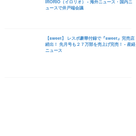
IRORIO（イロリオ） - 海外ニュース・国内ニ
ュースで井戸端会議
【sweet】 レスポ豪華付録で『sweet』完売店
続出！ 先月号も２７万部を売上げ完売！ - 産経
ニュース