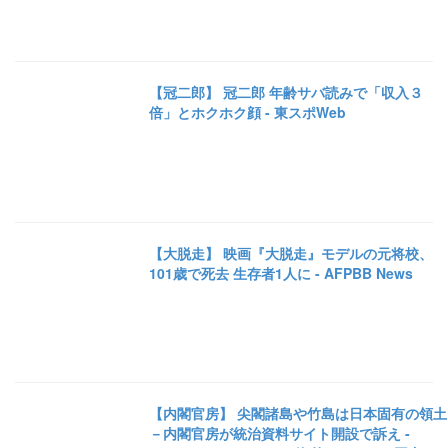
【冠二郎】 冠二郎 年齢サバ読みで「収入３
倍」とホクホク顔 - 東スポWeb
【大脱走】 映画『大脱走』モデルの元将校、
101歳で死去 生存者1人に - AFPBB News
【内閣官房】 尖閣諸島や竹島は日本固有の領土
－内閣官房が統治資料サイト開設で訴え -