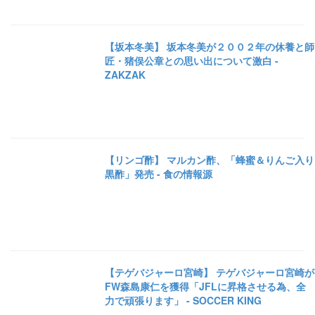
【坂本冬美】 坂本冬美が２００２年の休養と師
匠・猪俣公章との思い出について激白 -
ZAKZAK
【リンゴ酢】 マルカン酢、「蜂蜜＆りんご入り
黒酢」発売 - 食の情報源
【テゲバジャーロ宮崎】 テゲバジャーロ宮崎が
FW森島康仁を獲得「JFLに昇格させる為、全
力で頑張ります」 - SOCCER KING