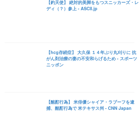
【釣天使】 絶対的美脚をもつスニッカーズ・レ
ディ（？）参上 - ASCII.jp
【hcg存続症】 大久保 １４年ぶり丸刈りに 抗
がん剤治療の妻の不安和らげるため - スポーツ
ニッポン
【酩酊行為】 米俳優シャイア・ラブーフを逮
捕、酩酊行為で 米テキサス州 - CNN Japan