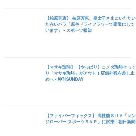
【柏原芳恵】 柏原芳恵、皇太子さまにいただい
た赤いバラ「原色ドライフラワーで家宝にして
います」 - スポーツ報知
【マサキ珈琲】 【やっぱり】コメダ珈琲そっく
り「マサキ珈琲」がアウト！店舗外観を差し止
めへ - 秒刊SUNDAY
【ファイバーフィックス】 高性能ＳＵＶ「レン
ジローバー スポーツＳＶＲ」に試乗 - 朝日新聞