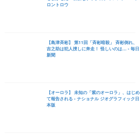
ロントロウ
【島津斉彬】 第11回「斉彬暗殺」 斉彬倒れ、
吉之助は犯人捜しに奔走！ 怪しいのは… - 毎日
新聞
【オーロラ】 未知の「紫のオーロラ」、はじめ
て報告される - ナショナル ジオグラフィック日
本版