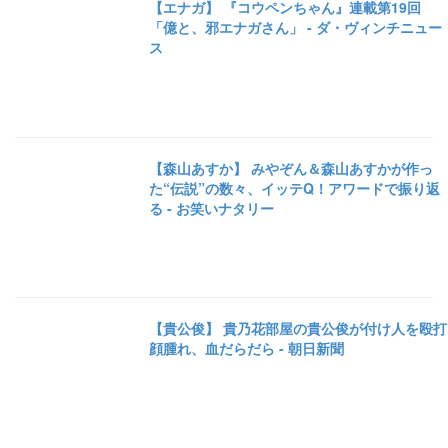
【エナガ】 『コウペンちゃん』連載第19回
「億と、邪エナガさん」 - ダ・ヴィンチニュー
ス
【森山あすか】 みやぞん＆森山あすかが作っ
た“伝説”の数々、イッテQ！アワードで振り返
る - お笑いナタリー
【貴公俊】 貴乃花部屋の貴公俊が付け人を殴打
顔腫れ、血だらだら - 朝日新聞