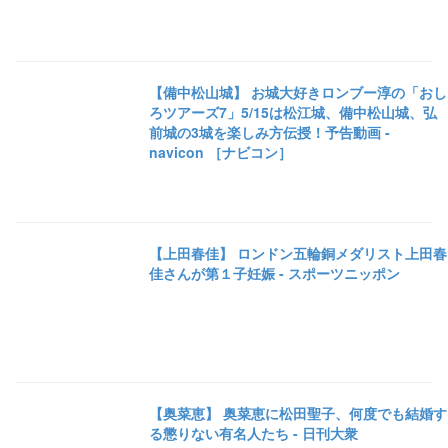
【備中松山城】 お城大好きロンブー淳の「おし
ろツアーズ7」5/15は松江城、備中松山城、弘
前城の3城を楽しみ方伝授！予告動画 -
navicon ［ナビコン］
【上田春佳】 ロンドン五輪銅メダリスト上田春
佳さんが第１子妊娠 - スポーツニッポン
【奥菜恵】 奥菜恵に松田聖子、何度でも結婚す
る懲りない有名人たち - 日刊大衆