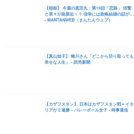
【稲姫】 今週の真田丸：第19回「恋路」 信繁
と茶々が急接近！？ 信幸には政略結婚の話が…
- MANTANWEB（まんたんウェブ）
【真山知子】 蜷川さん「どこから切り取っても
幸せな人生」 - 読売新聞
【カザフスタン】 日本はカザフスタン戦＝イタ
リアが２連勝－バレーボール女子 - 時事通信