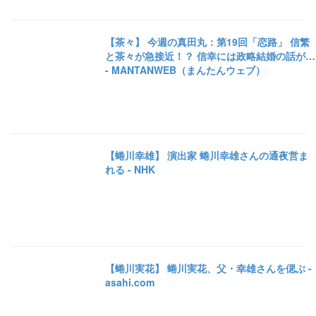
【茶々】 今週の真田丸：第19回「恋路」 信繁
と茶々が急接近！？ 信幸には政略結婚の話が…
- MANTANWEB（まんたんウェブ）
【蜷川幸雄】 演出家 蜷川幸雄さんの通夜営ま
れる - NHK
【蜷川実花】 蜷川実花、父・幸雄さんを偲ぶ -
asahi.com