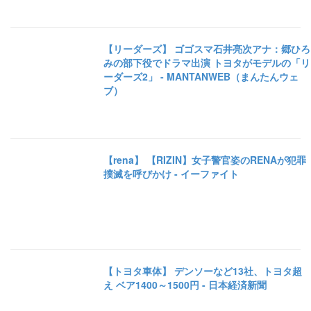
【リーダーズ】 ゴゴスマ石井亮次アナ：郷ひろ
みの部下役でドラマ出演 トヨタがモデルの「リ
ーダーズ2」 - MANTANWEB（まんたんウェ
ブ）
【rena】 【RIZIN】女子警官姿のRENAが犯罪
撲滅を呼びかけ - イーファイト
【トヨタ車体】 デンソーなど13社、トヨタ超
え ベア1400～1500円 - 日本経済新聞