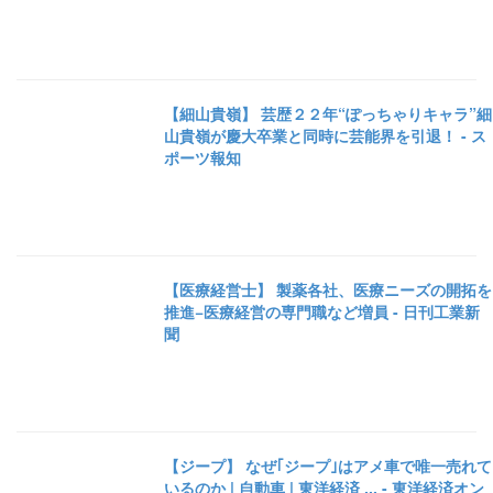
【細山貴嶺】 芸歴２２年“ぽっちゃりキャラ”細
山貴嶺が慶大卒業と同時に芸能界を引退！ - ス
ポーツ報知
【医療経営士】 製薬各社、医療ニーズの開拓を
推進−医療経営の専門職など増員 - 日刊工業新
聞
【ジープ】 なぜ｢ジープ｣はアメ車で唯一売れて
いるのか | 自動車 | 東洋経済 ... - 東洋経済オン