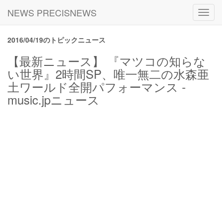
NEWS PRECISNEWS
Toggl
navig
2016/04/19のトピックニュース
【最新ニュース】 『マツコの知らな
い世界』2時間SP、唯一無二の水森亜
土ワールド全開パフォーマンス -
music.jpニュース