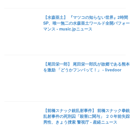
【水森亜土】 『マツコの知らない世界』2時間
SP、唯一無二の水森亜土ワールド全開パフォー
マンス - music.jpニュース
【尾田栄一郎】 尾田栄一郎氏が故郷である熊本
を激励 「どうかフンバって！」 - livedoor
【前橋スナック銃乱射事件】 前橋スナック拳銃
乱射事件の死刑囚「殺害に関与」 ２０年前失踪
男性、きょう捜索 警視庁 - 産経ニュース