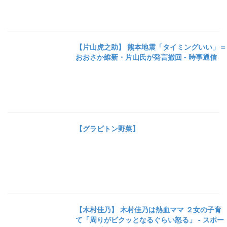
【片山虎之助】 熊本地震「タイミングいい」＝
おおさか維新・片山氏が発言撤回 - 時事通信
【グラビトン野菜】
【木村佳乃】 木村佳乃は熱血ママ ２女の子育
て「周りがビクッとなるぐらい怒る」 - スポー