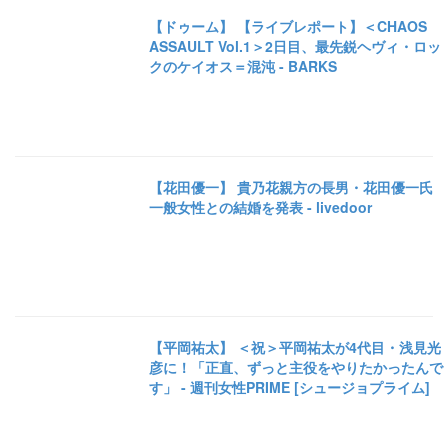
【ドゥーム】 【ライブレポート】＜CHAOS
ASSAULT Vol.1＞2日目、最先鋭ヘヴィ・ロッ
クのケイオス＝混沌 - BARKS
【花田優一】 貴乃花親方の長男・花田優一氏
一般女性との結婚を発表 - livedoor
【平岡祐太】 ＜祝＞平岡祐太が4代目・浅見光
彦に！「正直、ずっと主役をやりたかったんで
す」 - 週刊女性PRIME [シュージョプライム]