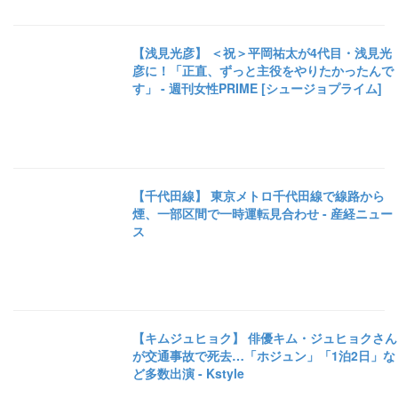
【浅見光彦】 ＜祝＞平岡祐太が4代目・浅見光
彦に！「正直、ずっと主役をやりたかったんで
す」 - 週刊女性PRIME [シュージョプライム]
【千代田線】 東京メトロ千代田線で線路から
煙、一部区間で一時運転見合わせ - 産経ニュー
ス
【キムジュヒョク】 俳優キム・ジュヒョクさん
が交通事故で死去…「ホジュン」「1泊2日」な
ど多数出演 - Kstyle