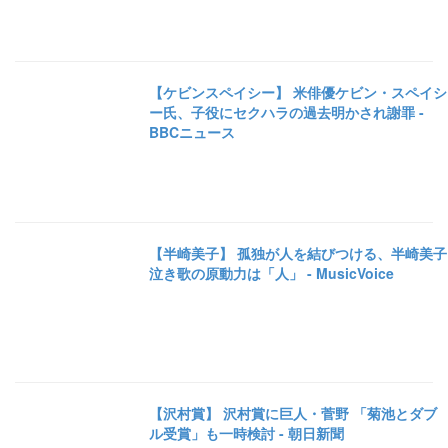
【ケビンスペイシー】 米俳優ケビン・スペイシ
ー氏、子役にセクハラの過去明かされ謝罪 -
BBCニュース
【半崎美子】 孤独が人を結びつける、半崎美子
泣き歌の原動力は「人」 - MusicVoice
【沢村賞】 沢村賞に巨人・菅野 「菊池とダブ
ル受賞」も一時検討 - 朝日新聞