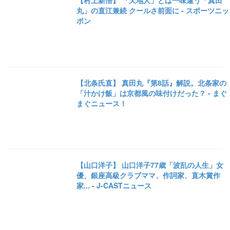
【村上新悟】 「天地人」とは一味違う「真田
丸」の直江兼続 クールさ前面に - スポーツニッ
ポン
【北条氏直】 真田丸『第8話』解説。北条家の
「汁かけ飯」は京都風の味付けだった？ - まぐ
まぐニュース！
【山口洋子】 山口洋子77歳「波乱の人生」女
優、銀座高級クラブママ、作詞家、直木賞作
家... - J-CASTニュース