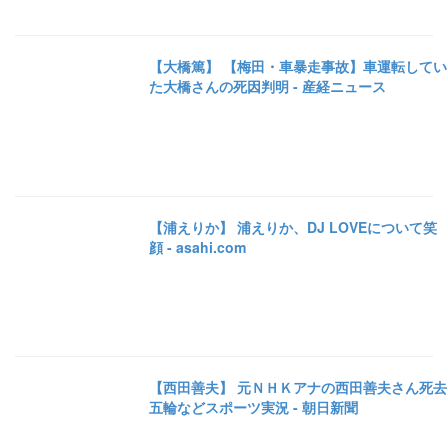
【大橋篤】 【梅田・車暴走事故】車運転してい
た大橋さんの死因判明 - 産経ニュース
【浦えりか】 浦えりか、DJ LOVEについて笑
顔 - asahi.com
【西田善夫】 元ＮＨＫアナの西田善夫さん死去
五輪などスポーツ実況 - 朝日新聞