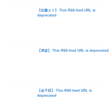
【佐藤エリ】 This RSS feed URL is
deprecated
【津波】 This RSS feed URL is deprecated
【金子栞】 This RSS feed URL is
deprecated