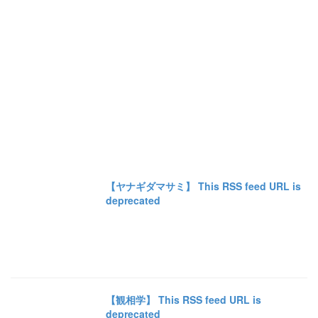
【ヤナギダマサミ】 This RSS feed URL is
deprecated
【観相学】 This RSS feed URL is
deprecated