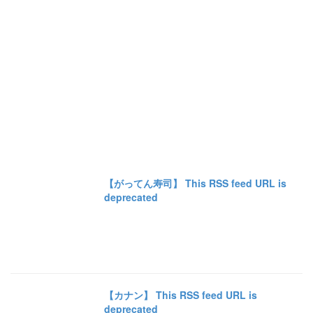
【がってん寿司】 This RSS feed URL is
deprecated
【カナン】 This RSS feed URL is
deprecated