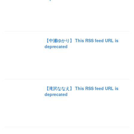
【中瀬ゆかり】 This RSS feed URL is
deprecated
【滝沢ななえ】 This RSS feed URL is
deprecated