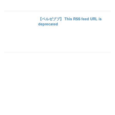
【ベルゼブブ】 This RSS feed URL is
deprecated