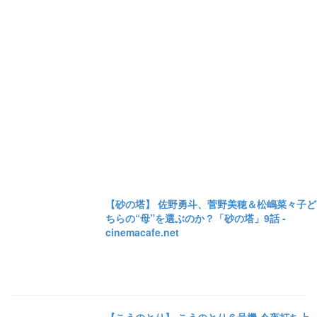
【砂の塔】 佐野勇斗、菅野美穂＆松嶋菜々子ど
ちらの“母”を選ぶのか？「砂の塔」9話 -
cinemacafe.net