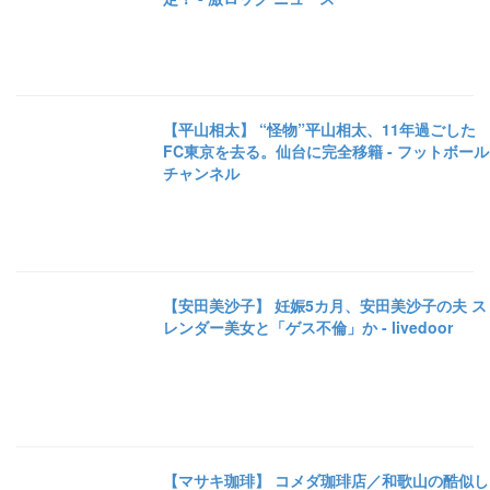
【平山相太】 “怪物”平山相太、11年過ごした
FC東京を去る。仙台に完全移籍 - フットボール
チャンネル
【安田美沙子】 妊娠5カ月、安田美沙子の夫 ス
レンダー美女と「ゲス不倫」か - livedoor
【マサキ珈琲】 コメダ珈琲店／和歌山の酷似し