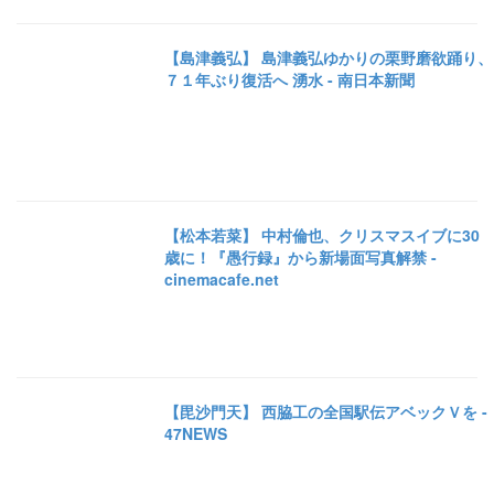
【島津義弘】 島津義弘ゆかりの栗野磨欲踊り、
７１年ぶり復活へ 湧水 - 南日本新聞
【松本若菜】 中村倫也、クリスマスイブに30
歳に！『愚行録』から新場面写真解禁 -
cinemacafe.net
【毘沙門天】 西脇工の全国駅伝アベックＶを -
47NEWS