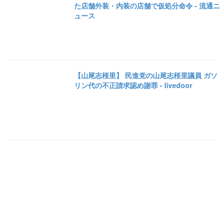
た店舗外装・内装の店舗で仮処分命令 - 流通ニ
ュース
【山尾志桜里】 民進党の山尾志桜里議員 ガソ
リン代の不正請求認め謝罪 - livedoor