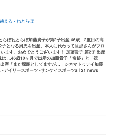
える - ねとらぼ
ねとらぼねとらぼ加藤貴子が第2子出産 46歳、2度目の高
第2子となる男児を出産。本人に代わって旦那さんがブロ
ます。おめでとうございます！ 加藤貴子 第2子 出産
 ...46歳10ヶ月で出産の加藤貴子「奇跡」と「祝
第2子出産「まだ朦朧としてますが…」シネマトゥデイ加藤
イリースポーツ -サンケイスポーツall 21 news