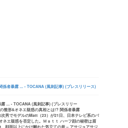
暴露 ... - TOCANA (風刺記事) (プレスリリース)
. - TOCANA (風刺記事) (プレスリリー
attの整形&オネエ疑惑の真相とは!? 関係者暴露
澄の次男でモデルのMatt（23）が21日、日本テレビ系のバ
オネエ疑惑を否定した。Ｍａｔｔ ハーフ顔の秘密は眉
t、顔面以上にかけ離れた気立ての差 – アサジョアサジ