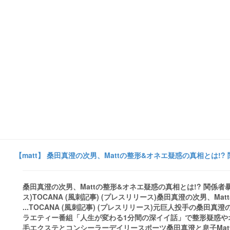
【matt】 桑田真澄の次男、Mattの整形&オネエ疑惑の真相とは!? 関係者
桑田真澄の次男、Mattの整形&オネエ疑惑の真相とは!? 関係者暴露 ..
ス)TOCANA (風刺記事) (プレスリリース)桑田真澄の次男、M
...TOCANA (風刺記事) (プレスリリース)元巨人投手の桑田真
ラエティー番組「人生が変わる1分間の深イイ話」で整形疑惑や
毛エクステとコンシーラーデイリースポーツ桑田真澄と息子Mat