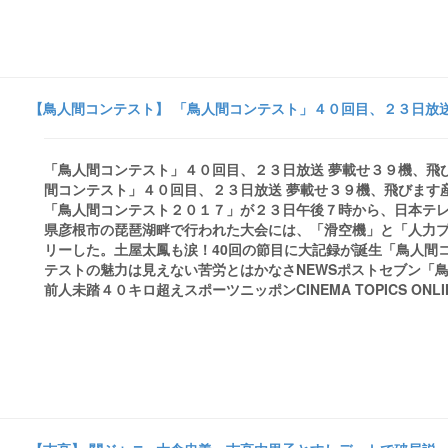
【鳥人間コンテスト】 「鳥人間コンテスト」４０回目、２３日放送 
「鳥人間コンテスト」４０回目、２３日放送 夢載せ３９機、飛び
間コンテスト」４０回目、２３日放送 夢載せ３９機、飛びます
「鳥人間コンテスト２０１７」が２３日午後７時から、日本テ
県彦根市の琵琶湖畔で行われた大会には、「滑空機」と「人力
リーした。土屋太鳳も涙！40回の節目に大記録が誕生「鳥人間コンテスト
テストの魅力は見えない苦労とはかなさNEWSポストセブン「
前人未踏４０キロ超えスポーツニッポンCINEMA TOPICS ONLINE -