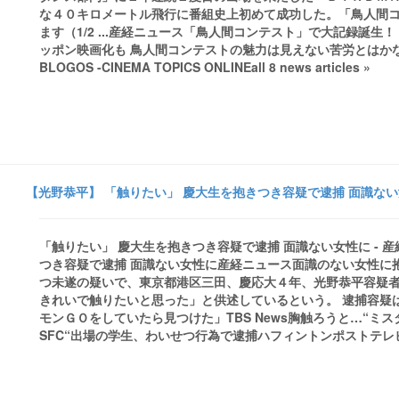
な４０キロメートル飛行に番組史上初めて成功した。「鳥人間コ
ます（1/2 ...産経ニュース「鳥人間コンテスト」で大記録誕
ッポン映画化も 鳥人間コンテストの魅力は見えない苦労とはかなさ NEWS
BLOGOS -CINEMA TOPICS ONLINEall 8 news articles »
【光野恭平】 「触りたい」 慶大生を抱きつき容疑で逮捕 面識ない女
「触りたい」 慶大生を抱きつき容疑で逮捕 面識ない女性に - 産
つき容疑で逮捕 面識ない女性に産経ニュース面識のない女性に
つ未遂の疑いで、東京都港区三田、慶応大４年、光野恭平容疑
きれいで触りたいと思った」と供述しているという。 逮捕容疑は
モンＧＯをしていたら見つけた」TBS News胸触ろうと…“ミス
SFC“出場の学生、わいせつ行為で逮捕ハフィントンポストテレビ朝日all 1