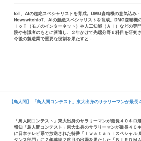
IoT、AIの超絶スペシャリストを育成。DMG森精機の意気込み - 
NewswitchIoT、AIの超絶スペシャリストを育成。DMG森精機
ＩｏＴ（モノのインターネット）や人工知能（ＡＩ）などの専
院や有識者のもとに派遣し、２年かけて先端分野６科目を研究
今後の製造業で重要な役割を果たすと ...
【鳥人間】 「鳥人間コンテスト」東大出身のサラリーマンが最長４
「鳥人間コンテスト」東大出身のサラリーマンが最長４０キロ飛
報知「鳥人間コンテスト」東大出身のサラリーマンが最長４０
に日本テレビ系で放送された特番「Ｉｗａｔａｎｉスペシャル 
タンス部門」に２年連続２度目の出場を果たした「ＢＩＲＤＭＡ