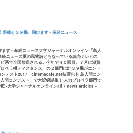
夢載せ３９機、飛びます - 産経ニュース
ます - 産経ニュース大学ジャーナルオンライン「鳥人
産経ニュース夏の風物詩ともなっている読売テレビの
レビ系で全国放送される。今年で４０回目。７月に滋賀
プロペラ機ディスタンス」の２部門に計３９機がエント
2017」cinemacafe.net映画化も 鳥人間コン
鳥人間コンテスト」で大記録誕生！ 人力プロペラ部門で
大学ジャーナルオンラインall 7 news articles »