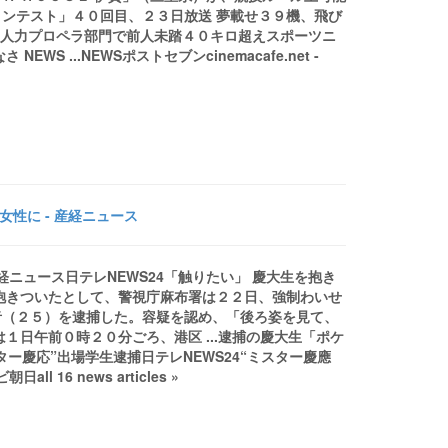
ンテスト」４０回目、２３日放送 夢載せ３９機、飛び
生！ 人力プロペラ部門で前人未踏４０キロ超えスポーツニ
 ...NEWSポストセブンcinemacafe.net -
性に - 産経ニュース
経ニュース日テレNEWS24「触りたい」 慶大生を抱き
抱きついたとして、警視庁麻布署は２２日、強制わいせ
者（２５）を逮捕した。容疑を認め、「後ろ姿を見て、
１日午前０時２０分ごろ、港区 ...逮捕の慶大生「ポケ
ター慶応”出場学生逮捕日テレNEWS24“ミスター慶應
6 news articles »