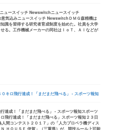
ニュースイッチ Newswitchニュースイッチ
の意気込みニュースイッチ NewswitchＤＭＧ森精機は
門知識を習得する研究者育成制度を始めた。社員を大学
させる。工作機械メーカーの同社はＩｏＴ、ＡＩなどが
０キロ飛行達成！「まだまだ飛べる」 - スポーツ報知
行達成！「まだまだ飛べる」 - スポーツ報知スポーツ
キロ飛行達成！「まだまだ飛べる」スポーツ報知２３日
鳥人間コンテスト２０１７」の「人力プロペラ機ディス
Ｎ ＨＯＵＳＥ 伊賀」（三重県）が、競技ルール上可能