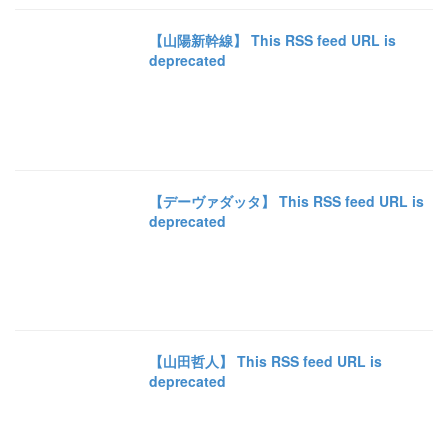
【山陽新幹線】 This RSS feed URL is
deprecated
【デーヴァダッタ】 This RSS feed URL is
deprecated
【山田哲人】 This RSS feed URL is
deprecated