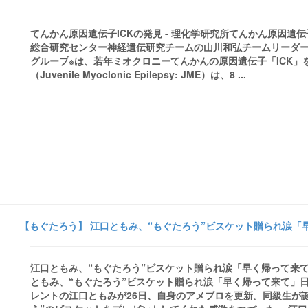
てんかん原因遺伝子ICKの発見 - 理化学研究所てんかん原因遺
総合研究センター神経遺伝研究チームの山川和弘チームリーダ
グループ※は、若年ミオクロニーてんかんの原因遺伝子「ICK」
（Juvenile Myoclonic Epilepsy: JME）は、8 ...
【もぐたろう】 江口ともみ、“もぐたろう”ビスケット贈られ涙「早
江口ともみ、“もぐたろう”ビスケット贈られ涙「早く帰って来て
ともみ、“もぐたろう”ビスケット贈られ涙「早く帰って来て」
レントの江口ともみが26日、自身のアメブロを更新。同級生が