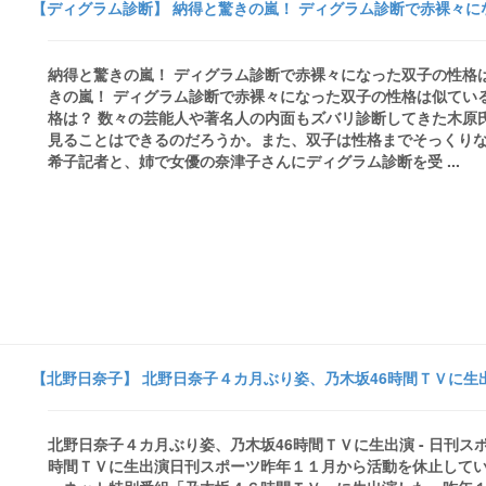
【ディグラム診断】 納得と驚きの嵐！ ディグラム診断で赤裸々に
納得と驚きの嵐！ ディグラム診断で赤裸々になった双子の性格は
きの嵐！ ディグラム診断で赤裸々になった双子の性格は似てい
格は？ 数々の芸能人や著名人の内面もズバリ診断してきた木原
見ることはできるのだろうか。また、双子は性格までそっくりな
希子記者と、姉で女優の奈津子さんにディグラム診断を受 ...
【北野日奈子】 北野日奈子４カ月ぶり姿、乃木坂46時間ＴＶに生出
北野日奈子４カ月ぶり姿、乃木坂46時間ＴＶに生出演 - 日刊
時間ＴＶに生出演日刊スポーツ昨年１１月から活動を休止して