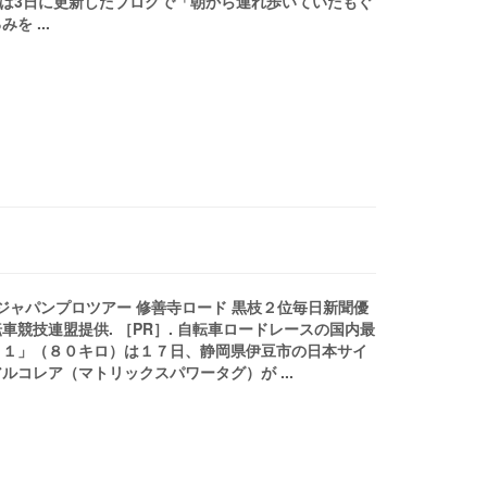
口は3日に更新したブログで「朝から連れ歩いていたもぐ
 ...
聞ジャパンプロツアー 修善寺ロード 黒枝２位毎日新聞優
競技連盟提供. ［PR］. 自転車ロードレースの国内最
ｙ１」（８０キロ）は１７日、静岡県伊豆市の日本サイ
コレア（マトリックスパワータグ）が ...