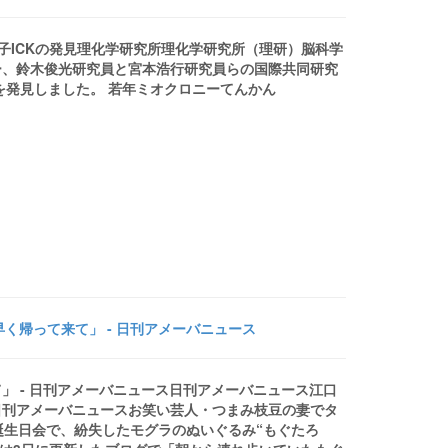
伝子ICKの発見理化学研究所理化学研究所（理研）脳科学
ー、鈴木俊光研究員と宮本浩行研究員らの国際共同研究
を発見しました。 若年ミオクロニーてんかん
く帰って来て」 - 日刊アメーバニュース
」 - 日刊アメーバニュース日刊アメーバニュース江口
日刊アメーバニュースお笑い芸人・つまみ枝豆の妻でタ
誕生日会で、紛失したモグラのぬいぐるみ“もぐたろ