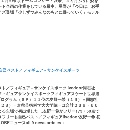
１１月の東京ドームコンサート以来、４カ月ぶりに姿を
ート企画の作業をしている最中、星野が「今日は、お手
プライズ登場「少しずつみんなのもとに帰っていく」モデル
己ベスト／フィギュア - サンケイスポーツ
フィギュア - サンケイスポーツlivedoor同志社
フィギュアサンケイスポーツフィギュアスケート世界選
プログラム（ＳＰ）１１位の友野一希（１９）＝同志社
（２３）＝倉敷芸術科学大大学院＝は合計２３６・６６
欠場で初出場した ...友野一希がフリー173・50点で
リーも自己ベスト／フィギュアlivedoor友野一希 初
スall 9 news articles »