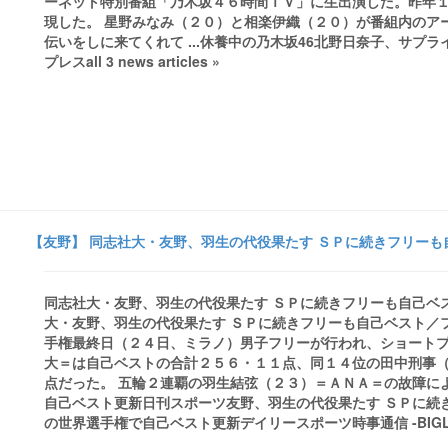
ーネット特別番組「乃木坂４６時間ＴＶ」に生出演した。昨年
現した。 星野みなみ（２０）と相楽伊織（２０）が番組内のア
伝いをしに来てくれて ...休養中の乃木坂46北野日奈子、サ
プレスall 3 news articles »
【友野】 同志社大・友野、羽生の代役果たす ＳＰに続きフリーも自
同志社大・友野、羽生の代役果たす ＳＰに続きフリーも自己ベスト／
大・友野、羽生の代役果たす ＳＰに続きフリーも自己ベスト／
手権最終日（２４日、ミラノ）男子フリーが行われ、ショート
大＝は自己ベストの合計２５６・１１点、同１４位の田中刑事
点だった。 五輪２連覇の羽生結弦（２３）＝ＡＮＡ＝の故障による
自己ベスト更新日刊スポーツ友野、羽生の代役果たす ＳＰに続きフ
の世界選手権で自己ベスト更新デイリースポーツ時事通信 -BIGLOBEニュー