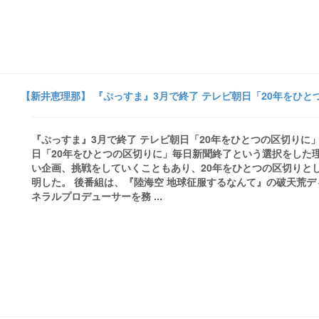
【新井恵理那】 『ぷっすま』3月で終了 テレビ朝日「20年をひとつ
『ぷっすま』3月で終了 テレビ朝日「20年をひとつの区切りに」
日「20年をひとつの区切りに」毎日新聞終了という選択をした
い企画、挑戦をしていくこともあり、20年をひとつの区切りと
明した。 後番組は、『陸海空 地球征服するなんて』の破天荒デ
ネラルプロデューサーを務 ...