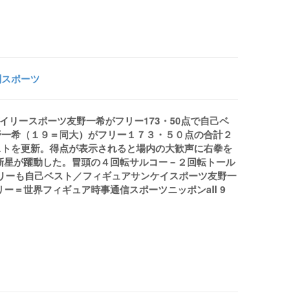
刊スポーツ
デイリースポーツ友野一希がフリー173・50点で自己ベ
野一希（１９＝同大）がフリー１７３・５０点の合計２
ストを更新。得点が表示されると場内の大歓声に右拳を
新星が躍動した。冒頭の４回転サルコー－２回転トール
きフリーも自己ベスト／フィギュアサンケイスポーツ友野一
ー＝世界フィギュア時事通信スポーツニッポンall 9