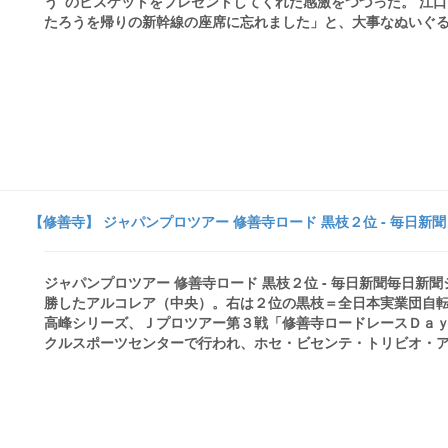
う”のビスケットをプレゼントしてくれた感激をつづった。 江
たろうを帰りの新幹線の座席に忘れました」と、大事なぬいぐるみを
【修善寺】 ジャパンプロツアー 修善寺ロード 黒枝２位 - 毎日新聞
ジャパンプロツアー 修善寺ロード 黒枝２位 - 毎日新聞毎日新
勝したアルコレア（中央）。右は２位の黒枝＝全日本実業団自転車
高峰シリーズ、Ｊプロツアー第３戦「修善寺ロードレースＤａ
クルスポーツセンターで行われ、ホセ・ビセンテ・トリビオ・アル