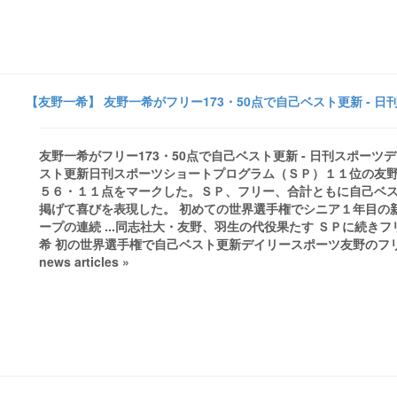
【友野一希】 友野一希がフリー173・50点で自己ベスト更新 - 日
友野一希がフリー173・50点で自己ベスト更新 - 日刊スポーツ
スト更新日刊スポーツショートプログラム（ＳＰ）１１位の友
５６・１１点をマークした。ＳＰ、フリー、合計ともに自己ベ
掲げて喜びを表現した。 初めての世界選手権でシニア１年目の
ープの連続 ...同志社大・友野、羽生の代役果たす ＳＰに続
希 初の世界選手権で自己ベスト更新デイリースポーツ友野のフリ
news articles »