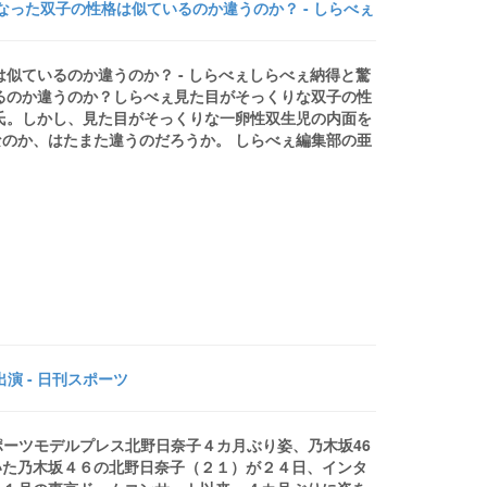
なった双子の性格は似ているのか違うのか？ - しらべぇ
似ているのか違うのか？ - しらべぇしらべぇ納得と驚
るのか違うのか？しらべぇ見た目がそっくりな双子の性
氏。しかし、見た目がそっくりな一卵性双生児の内面を
のか、はたまた違うのだろうか。 しらべぇ編集部の亜
演 - 日刊スポーツ
スポーツモデルプレス北野日奈子４カ月ぶり姿、乃木坂46
いた乃木坂４６の北野日奈子（２１）が２４日、インタ