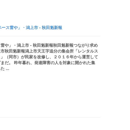
ース雷や」・潟上市 - 秋田魁新報
雷や」・潟上市 - 秋田魁新報秋田魁新報つながり求め
上市秋田魁新報潟上市天王字追分の集会所「レンタルス
う」（同市）が民家を改修し、２０１６年から運営して
まだ。 昨年暮れ、発達障害の人を対象に開かれた集
...