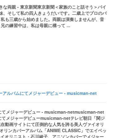
きな両親 - 東京新聞東京新聞＜家族のこと話そう＞バイ
、妹、そして私の四人きょうだいです。二歳上でプロのバ
、私も三歳から始めました。両親は演奏しませんが、音
の練習中は、私は母親に構って ...
バムにてメジャーデビュー - musicman-net
デビュー - musicman-netmusicman-net
メジャーデビューmusicman-netテレビ朝日「関ジ
、現在動画サイトにて圧倒的な人気を誇る美人ヴァイオリ
ンカバーアルバム「ANIME CLASSIC」でエイベッ
ヴァイオリニスト・石川綾子、アニソンカバーでメジャー