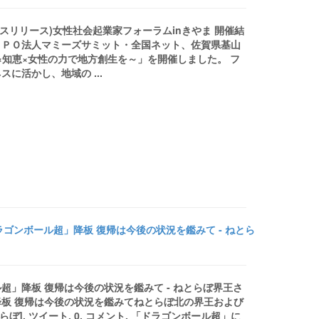
プレスリリース)女性社会起業家フォーラムinきやま 開催結
、ＮＰＯ法人マミーズサミット・全国ネット、佐賀県基山
×知恵×女性の力で地方創生を～」を開催しました。 フ
に活かし、地域の ...
ゴンボール超」降板 復帰は今後の状況を鑑みて - ねとら
」降板 復帰は今後の状況を鑑みて - ねとらぼ界王さ
板 復帰は今後の状況を鑑みてねとらぼ北の界王および
]. ツイート. 0. コメント. 「ドラゴンボール超」に