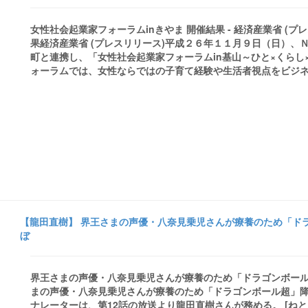
女性社会起業家フォーラムinきやま 開催結果 - 経済産業省 (
果経済産業省 (プレスリリース)平成２６年１１月９日（日）
町と連携し、「女性社会起業家フォーラムin基山～ひと×くらし
ォーラムでは、女性ならではの子育て経験や生活者視点をビジネス
【龍田直樹】 界王さまの声優・八奈見乗児さんが療養のため「ドラ
ぼ
界王さまの声優・八奈見乗児さんが療養のため「ドラゴンボール超
まの声優・八奈見乗児さんが療養のため「ドラゴンボール超」降
ナレーターは、第12話の放送より龍田直樹さんが務める。 [ねとらぼ