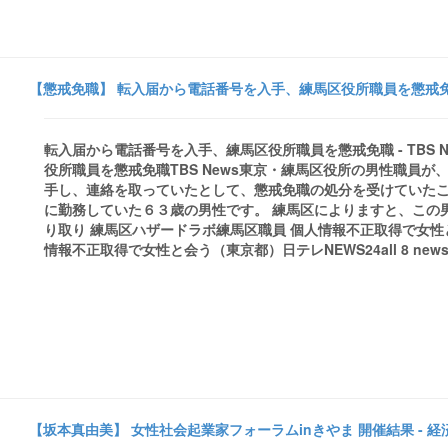
【懲戒免職】 転入届から電話番号を入手、練馬区役所職員を懲戒免職 -
転入届から電話番号を入手、練馬区役所職員を懲戒免職 - TBS
役所職員を懲戒免職TBS News東京・練馬区役所の男性職員
手し、連絡を取っていたとして、懲戒免職の処分を受けていたこ
に勤務していた６３歳の男性です。 練馬区によりますと、この男性は
り取り 練馬区ハザードラボ練馬区職員 個人情報不正取得で女性と会
情報不正取得で女性と会う（東京都）日テレNEWS24all 8 news art
【坂本真由美】 女性社会起業家フォーラムinきやま 開催結果 - 経