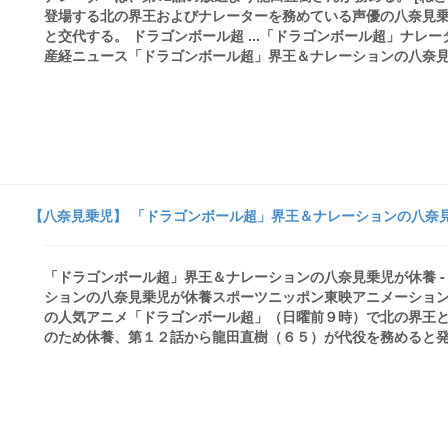
登場する北の界王およびナレーターを務めている声優の八奈見乗
と交代する。 ドラゴンボール超 ...「ドラゴンボール超」ナレ
産経ニュース「ドラゴンボール超」界王＆ナレーションの八奈見乗児が休養ス
【八奈見乗児】 「ドラゴンボール超」界王＆ナレーションの八奈見
「ドラゴンボール超」界王＆ナレーションの八奈見乗児が休養 
ションの八奈見乗児が休養スポーツニッポン東映アニメーショ
の人気アニメ「ドラゴンボール超」（日曜前９時）で北の界王
のため休養、第１２話から龍田直樹（６５）が代役を務めると発表し