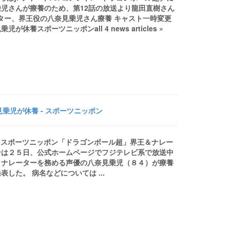
児さんが療養のため、第12話の放送より龍田直樹さん
ーター、界王役の八奈見乗児さん療養 キャスト一時変更
ポーツニッポンall 4 news articles »
乗児が休養 - スポーツニッポン
- スポーツニッポン「ドラゴンボール超」界王＆ナレー
ンは２５日、公式ホームページでフジテレビ系で放送中
とナレーターを務める声優の八奈見乗児（８４）が療養
た。 病名などについては ...