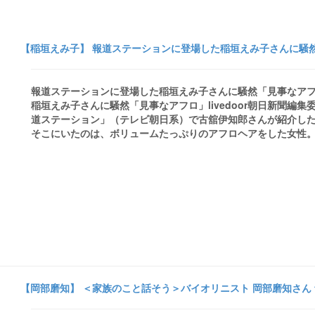
【稲垣えみ子】 報道ステーションに登場した稲垣えみ子さんに騒然「見事
報道ステーションに登場した稲垣えみ子さんに騒然「見事なアフロ」 - 
稲垣えみ子さんに騒然「見事なアフロ」livedoor朝日新聞編集
道ステーション」（テレビ朝日系）で古舘伊知郎さんが紹介し
そこにいたのは、ボリュームたっぷりのアフロヘアをした女性。ツ
【岡部磨知】 ＜家族のこと話そう＞バイオリニスト 岡部磨知さん 