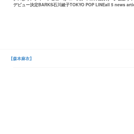
デビュー決定BARKS石川綾子TOKYO POP LINEall 5 news artic
【森本麻衣】