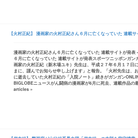
【火村正紀】 漫画家の火村正紀さん６月に亡くなっていた 連載サイ
漫画家の火村正紀さん６月に亡くなっていた 連載サイトが発表 - ス
６月に亡くなっていた 連載サイトが発表スポーツニッポンガン
画家の火村正紀（新木場ユキ）先生は、平成２７年６月１７日に
まに、謹んでお知らせ申し上げます」と報告。「火村先生は、お亡
に逝去していた火村正紀の「入院ノート」続きがガンガンONLI
BIGLOBEニュースがん闘病の漫画家が6月に死去、連載作品の最後のエピ
articles »