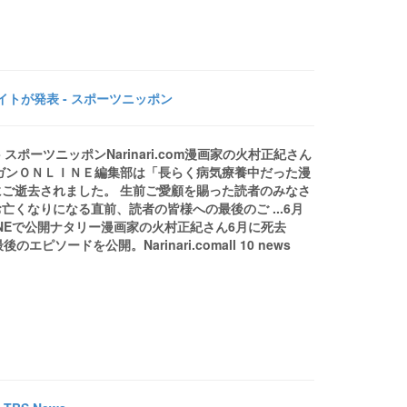
トが発表 - スポーツニッポン
ポーツニッポンNarinari.com漫画家の火村正紀さん
ガンＯＮＬＩＮＥ編集部は「長らく病気療養中だった漫
ご逝去されました。 生前ご愛顧を賜った読者のみなさ
くなりになる直前、読者の皆様への最後のご ...6月
NEで公開ナタリー漫画家の火村正紀さん6月に死去
ソードを公開。Narinari.comall 10 news