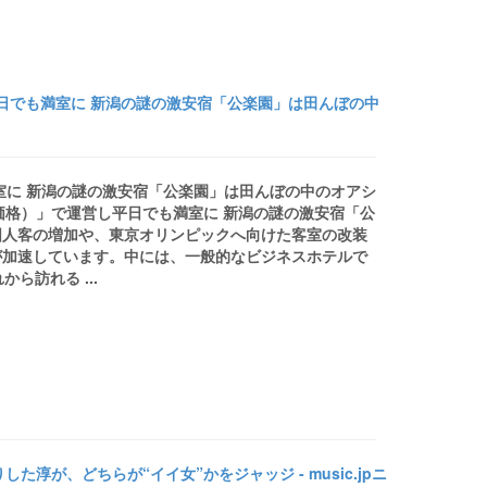
平日でも満室に 新潟の謎の激安宿「公楽園」は田んぼの中
室に 新潟の謎の激安宿「公楽園」は田んぼの中のオアシ
（価格）」で運営し平日でも満室に 新潟の謎の激安宿「公
国人客の増加や、東京オリンピックへ向けた客室の改装
が加速しています。中には、一般的なビジネスホテルで
ら訪れる ...
が、どちらが“イイ女”かをジャッジ - music.jpニ