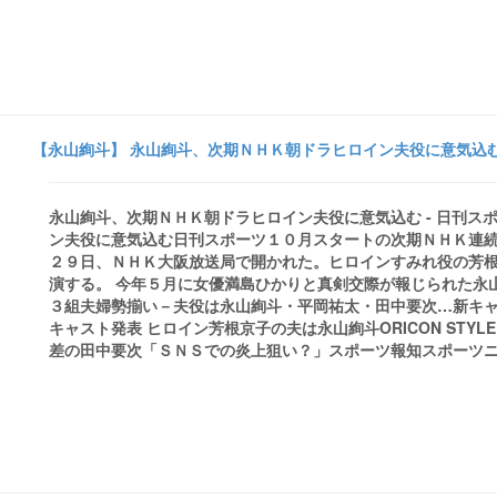
【永山絢斗】 永山絢斗、次期ＮＨＫ朝ドラヒロイン夫役に意気込む 
永山絢斗、次期ＮＨＫ朝ドラヒロイン夫役に意気込む - 日刊
ン夫役に意気込む日刊スポーツ１０月スタートの次期ＮＨＫ連
２９日、ＮＨＫ大阪放送局で開かれた。ヒロインすみれ役の芳
演する。 今年５月に女優満島ひかりと真剣交際が報じられた永山
３組夫婦勢揃い－夫役は永山絢斗・平岡祐太・田中要次…新キ
キャスト発表 ヒロイン芳根京子の夫は永山絢斗ORICON ST
差の田中要次「ＳＮＳでの炎上狙い？」スポーツ報知スポーツニッポン -毎日新