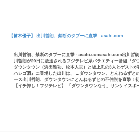
【笛木優子】 出川哲朗、禁断のタブーに直撃 - asahi.com
出川哲朗、禁断のタブーに直撃 - asahi.comasahi.com出
川哲朗が29日に放送されるフジテレビ系バラエティー番組『ダウ
ダウンタウン（浜田雅功、松本人志）と坂上忍の3人とゲストが
ハシゴ酒』に登場した出川は、 ...ダウンタウン、とんねるずと
ース出川哲朗、ダウンタウンにとんねるずとの不仲説を直撃！
【イチ押し！フジテレビ】 「ダウンタウンなう」サンケイスポーツall 19