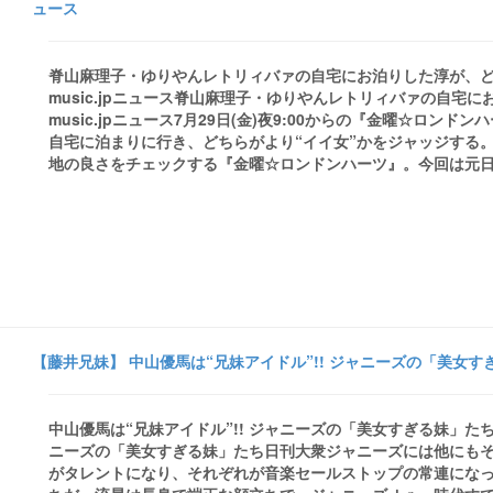
ュース
脊山麻理子・ゆりやんレトリィバァの自宅にお泊りした淳が、どちらが
music.jpニュース脊山麻理子・ゆりやんレトリィバァの自宅
music.jpニュース7月29日(金)夜9:00からの『金曜☆ロ
自宅に泊まりに行き、どちらがより“イイ女”かをジャッジする
地の良さをチェックする『金曜☆ロンドンハーツ』。今回は元日テレ
【藤井兄妹】 中山優馬は“兄妹アイドル”!! ジャニーズの「美女すぎ
中山優馬は“兄妹アイドル”!! ジャニーズの「美女すぎる妹」たち 
ニーズの「美女すぎる妹」たち日刊大衆ジャニーズには他にも
がタレントになり、それぞれが音楽セールストップの常連にな