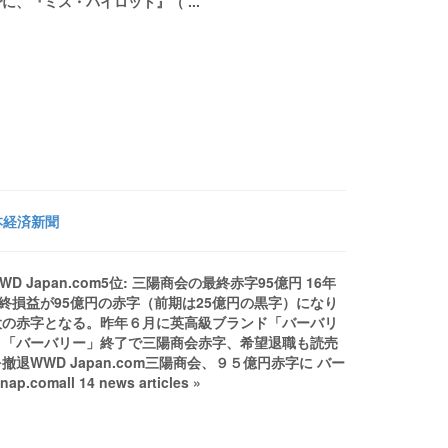
、『ミス・パイロット』（ ...
日本経済新聞
D Japan.com5位: 三陽商会の最終赤字95億円 16年
最終損益が95億円の赤字（前期は25億円の黒字）になり
大の赤字となる。昨年６月に英高級ブランド「バーバリ
。「バーバリー」終了で三陽商会赤字、希望退職も読売
退WWD Japan.com三陽商会、９５億円赤字に バー
all 14 news articles »