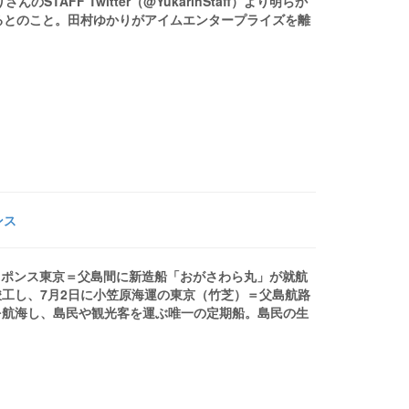
AFF Twitter（@YukarinStaff）より明らか
るとのこと。田村ゆかりがアイムエンタープライズを離
ンス
レスポンス東京＝父島間に新造船「おがさわら丸」が就航
工し、7月2日に小笠原海運の東京（竹芝）＝父島航路
mを航海し、島民や観光客を運ぶ唯一の定期船。島民の生