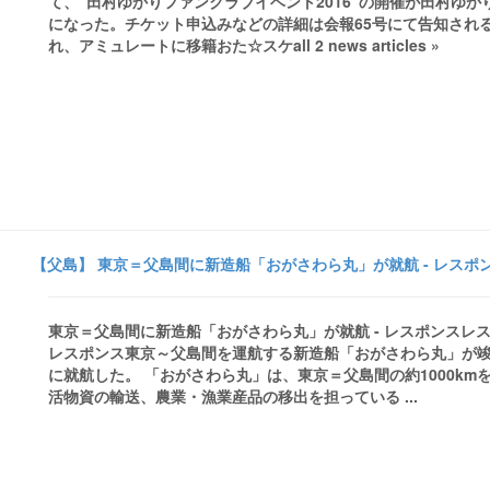
て、“田村ゆかりファンクラブイベント2016”の開催が田村ゆかりさんのST
になった。チケット申込みなどの詳細は会報65号にて告知され
れ、アミュレートに移籍おた☆スケall 2 news articles »
【父島】 東京＝父島間に新造船「おがさわら丸」が就航 - レスポ
東京＝父島間に新造船「おがさわら丸」が就航 - レスポンス
レスポンス東京～父島間を運航する新造船「おがさわら丸」が竣
に就航した。 「おがさわら丸」は、東京＝父島間の約1000k
活物資の輸送、農業・漁業産品の移出を担っている ...