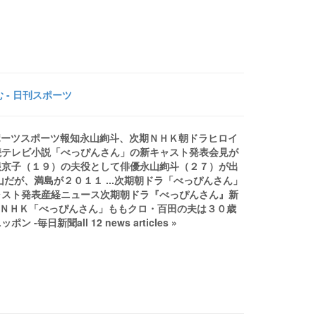
- 日刊スポーツ
スポーツスポーツ報知永山絢斗、次期ＮＨＫ朝ドラヒロイ
続テレビ小説「べっぴんさん」の新キャスト発表会見が
根京子（１９）の夫役として俳優永山絢斗（２７）が出
だが、満島が２０１１ ...次期朝ドラ「べっぴんさん」
ャスト発表産経ニュース次期朝ドラ『べっぴんさん』新
YLEＮＨＫ「べっぴんさん」ももクロ・百田の夫は３０歳
聞all 12 news articles »