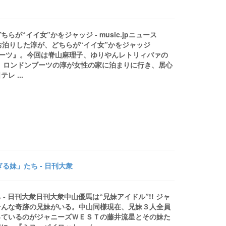
“イイ女”かをジャッジ - music.jpニュース
にお泊りした淳が、どちらが“イイ女”かをジャッジ
ンドンハーツ』。今回は脊山麻理子、ゆりやんレトリィバァの
。 ロンドンブーツの淳が女性の家に泊まりに行き、居心
 ...
る妹」たち - 日刊大衆
- 日刊大衆日刊大衆中山優馬は“兄妹アイドル”!! ジャ
そんな奇跡の兄妹がいる。中山同様現在、兄妹３人全員
っているのがジャニーズＷＥＳＴの藤井流星とその妹た