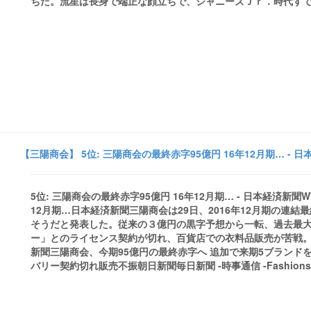
ちだ。流星は長身で端正な顔立ちで、ジャニーズＪｒ．時代すでに
【三陽商会】 5位: 三陽商会の最終赤字95億円 16年12月期… - 
5位: 三陽商会の最終赤字95億円 16年12月期… - 日本経済新聞WW
12月期…日本経済新聞三陽商会は29日、2016年12月期の連結
そうだと発表した。従来の３億円の黒字予想から一転、過去最
ー」とのライセンス契約が切れ、百貨店での衣料品販売が苦戦
新聞三陽商会、今期95億円の最終赤字へ 追加で来期5ブランドを撤
バリー契約切れ販売不振朝日新聞毎日新聞 -時事通信 -Fashionsnap.com