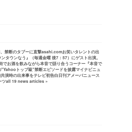
川哲朗、禁断のタブーに直撃asahi.comお笑いタレントの出
ンタウンなう』（毎週金曜 後7：57）にゲスト出演。
街でお酒を飲みながら本音で語り合うコーナー『本音で
の"Yahooトップ級"禁断エピソードを披露マイナビニュ
初共演時の出来事をテレビ初告白日刊アメーバニュース
 news articles »