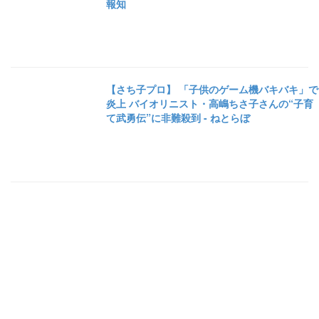
報知
【さち子プロ】 「子供のゲーム機バキバキ」で
炎上 バイオリニスト・高嶋ちさ子さんの“子育
て武勇伝”に非難殺到 - ねとらぼ