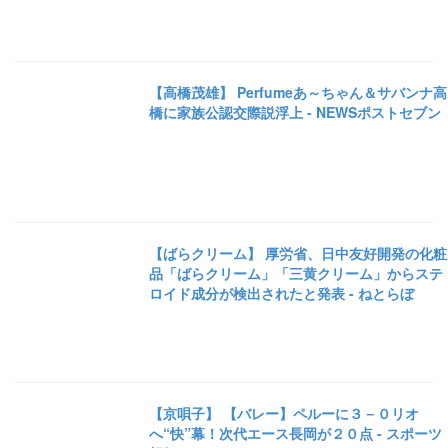
【高橋茂雄】 Perfumeあ～ちゃん＆サバンナ高
橋に家族公認交際説浮上 - NEWSポストセブン
【ばらクリーム】 厚労省、日中友好開発の化粧
品「ばらクリーム」「三黄クリーム」からステ
ロイド成分が検出されたと発表 - ねとらぼ
【京唄子】 【バレー】ペルーに３－０リオ
へ“快”幕！次代エース長岡が２０点 - スポーツ