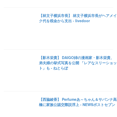
【林文子横浜市長】 林文子横浜市長がヘアメイ
ク代を税金から支出 - livedoor
【影木栄貴】 DAIGO姉の漫画家・影木栄貴、
弟夫婦の挙式写真を公開 「レアなスリーショッ
ト」も - ねとらぼ
【西脇綾香】 Perfumeあ～ちゃん＆サバンナ高
橋に家族公認交際説浮上 - NEWSポストセブン