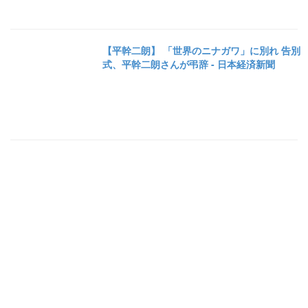
【平幹二朗】 「世界のニナガワ」に別れ 告別
式、平幹二朗さんが弔辞 - 日本経済新聞