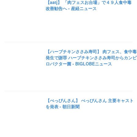
【aatj】 「肉フェスお台場」で４９人食中毒
改善勧告へ - 産経ニュース
【ハーブチキンささみ寿司】 肉フェス、食中毒
発生で謝罪 ハーブチキンささみ寿司からカンピ
ロバクター菌 - BIGLOBEニュース
【べっぴんさん】 べっぴんさん 主要キャスト
を発表 - 朝日新聞