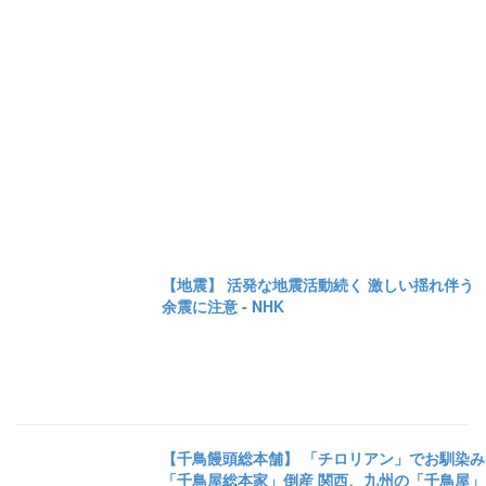
【地震】 活発な地震活動続く 激しい揺れ伴う
余震に注意 - NHK
【千鳥饅頭総本舗】 「チロリアン」でお馴染み
「千鳥屋総本家」倒産 関西、九州の「千鳥屋」