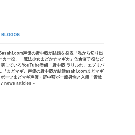
BLOGOS
asahi.com声優の野中藍が結婚を発表「私から切り出
のバーサーカー役、「魔法少女まどか☆マギカ」佐倉杏子役など
演しているYouTube番組「野中藍 ラリルれ、エブリバ
..『まどマギ』声優の野中藍が結婚asahi.comまどマギ
スポーツまどマギ声優・野中藍が一般男性と入籍「素敵
s articles »