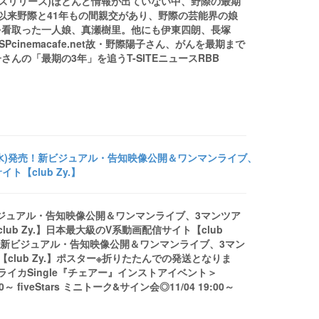
レスリリース)ほとんど情報が出ていない中、野際の最期
以来野際と41年もの間親交があり、野際の芸能界の娘
を看取った一人娘、真瀬樹里。他にも伊東四朗、長塚
cinemacafe.net故・野際陽子さん、がんを最期まで
の「最期の3年」を追うT-SITEニュースRBB
5日(水)発売！新ビジュアル・告知映像公開＆ワンマンライブ、
【club Zy.】
！新ビジュアル・告知映像公開＆ワンマンライブ、3マンツア
ub Zy.】日本最大級のV系動画配信サイト【club
)発売！新ビジュアル・告知映像公開＆ワンマンライブ、3マン
lub Zy.】ポスター※折りたたんでの発送となりま
イカSingle『チェアー』インストアイベント＞
0～ fiveStars ミニトーク&サイン会◎11/04 19:00～