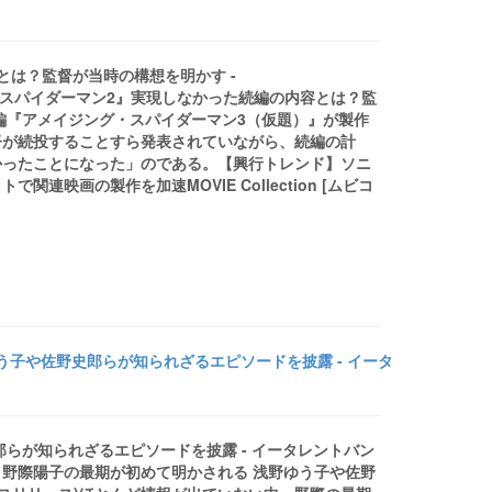
は？監督が当時の構想を明かす -
アメイジング・スパイダーマン2』実現しなかった続編の内容とは？監
、続編『アメイジング・スパイダーマン3（仮題）』が製作
督が続投することすら発表されていながら、続編の計
かったことになった」のである。【興行トレンド】ソニ
映画の製作を加速MOVIE Collection [ムビコ
う子や佐野史郎らが知られざるエピソードを披露 - イータ
らが知られざるエピソードを披露 - イータレントバン
優・野際陽子の最期が初めて明かされる 浅野ゆう子や佐野