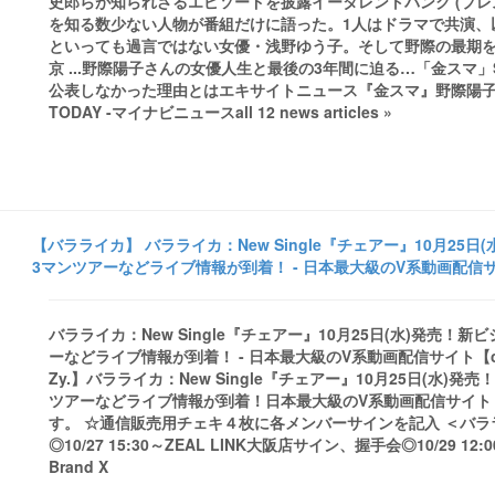
史郎らが知られざるエピソードを披露イータレントバンク (プ
を知る数少ない人物が番組だけに語った。1人はドラマで共演、
といっても過言ではない女優・浅野ゆう子。そして野際の最期
京 ...野際陽子さんの女優人生と最後の3年間に迫る…「金スマ」SP
公表しなかった理由とはエキサイトニュース『金スマ』野際陽子さん
TODAY -マイナビニュースall 12 news articles »
【バラライカ】 バラライカ：New Single『チェアー』10月2
3マンツアーなどライブ情報が到着！ - 日本最大級のV系動画配信サイト
バラライカ：New Single『チェアー』10月25日(水)発売
ーなどライブ情報が到着！ - 日本最大級のV系動画配信サイト【cl
Zy.】バラライカ：New Single『チェアー』10月25日(水
ツアーなどライブ情報が到着！日本最大級のV系動画配信サイト【c
す。 ☆通信販売用チェキ４枚に各メンバーサインを記入 ＜バララ
◎10/27 15:30～ZEAL LINK大阪店サイン、握手会◎10/29 12:0
Brand X