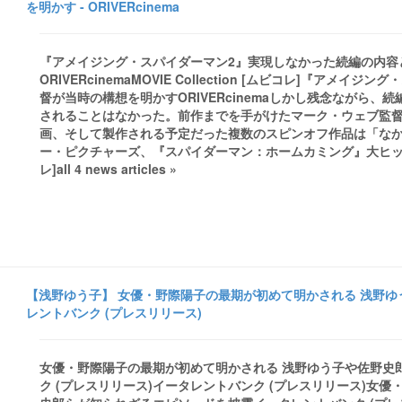
を明かす - ORIVERcinema
『アメイジング・スパイダーマン2』実現しなかった続編の内容と
ORIVERcinemaMOVIE Collection [ムビコレ]『
督が当時の構想を明かすORIVERcinemaしかし残念ながら
されることはなかった。前作までを手がけたマーク・ウェブ監
画、そして製作される予定だった複数のスピンオフ作品は「な
ー・ピクチャーズ、『スパイダーマン：ホームカミング』大ヒットで関連
レ]all 4 news articles »
【浅野ゆう子】 女優・野際陽子の最期が初めて明かされる 浅野ゆ
レントバンク (プレスリリース)
女優・野際陽子の最期が初めて明かされる 浅野ゆう子や佐野史郎
ク (プレスリリース)イータレントバンク (プレスリリース)女