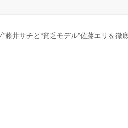
ブ”藤井サチと“貧乏モデル”佐藤エリを徹