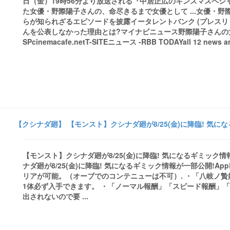
日（金）19時56分より放送される『中居正広のキンスマスペシャ
た女優・野際陽子さんの、命尽きるまで女優として ...女優・
らが知られざるエピソードを披露イータレントバンク (プレスリ
んを公表しなかった理由とは?マイナビニュース野際陽子さんの
SPcinemacafe.netT-SITEニュース -RBB TODAYall 12 news art
【クシナダ廻】 【モンスト】クシナダ廻が8/25(金)に降臨! 気になる
【モンスト】クシナダ廻が8/25(金)に降臨! 気になるギミック情報が
ナダ廻が8/25(金)に降臨! 気になるギミック情報が一部公開!A
リアが可能。（オーブでのコンテニューは不可）. ・「八岐ノ贄
1体必ず入手できます。 ・「ノーマル報酬」「スピード報酬」
出されないので要 ...