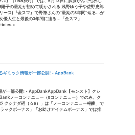
ル』（TBS系列）では、6月13日に肺腺がんで他界し
野際陽子の最期が初めて明かされる 浅野ゆう子や佐野史郎
リース)『金スマ』で野際さんの"最期の3年間"辿る…が
女優人生と最後の3年間に迫る…「金スマ」
icles »
ギミック情報が一部公開! - AppBank
一部公開! - AppBankAppBank【モンスト】クシ
ppBankノーコンテニュー（0コンテニュー）でのみ、ク
姫 クシナダ廻（☆6）」は「ノーコンテニュー報酬」で
「ラックボーナス」「お助けアイテムボーナス」では排