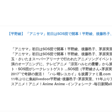
【平野綾】 「アニサマ」初日はSOS団で開幕！平野綾、後藤邑子、
「アニサマ」初日はSOS団で開幕！平野綾、後藤邑子、茅原実里
「アニサマ」初日はSOS団で開幕！平野綾、後藤邑子、茅原実里
玉・さいたまスーパーアリーナで行われたアニメソングイベント「Animelo
演のオープニングに、テレビアニメ「涼宮ハルヒの憂鬱」から
ト・SOS団がシークレットゲスト ...SOS団（平野綾さん×茅
2017”で奇跡の復活！ 「ハレ晴レユカイ」を披露ファミ通.c
11年ぶりに集結livedoor平野綾･後藤邑子･茅原実里、11
スアニメ！アニメ！Anime Anime -インフォシーク -毎日新聞all 8 ne