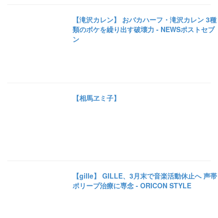
【滝沢カレン】 おバカハーフ・滝沢カレン 3種
類のボケを繰り出す破壊力 - NEWSポストセブ
ン
【相馬ヱミ子】
【gille】 GILLE、3月末で音楽活動休止へ 声帯
ポリープ治療に専念 - ORICON STYLE