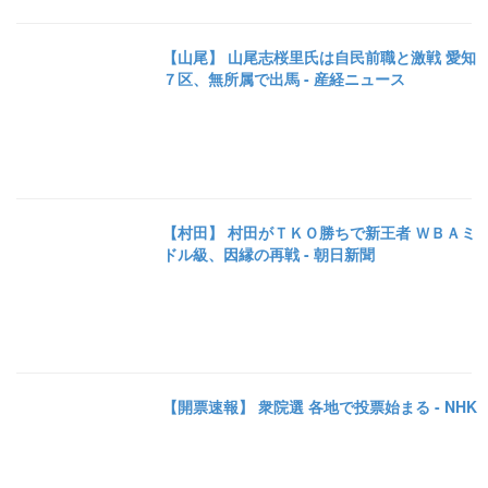
【山尾】 山尾志桜里氏は自民前職と激戦 愛知
７区、無所属で出馬 - 産経ニュース
【村田】 村田がＴＫＯ勝ちで新王者 ＷＢＡミ
ドル級、因縁の再戦 - 朝日新聞
【開票速報】 衆院選 各地で投票始まる - NHK