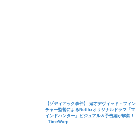
【ゾディアック事件】 鬼才デヴィッド・フィン
チャー監督によるNetflixオリジナルドラマ「マ
インドハンター」ビジュアル＆予告編が解禁！
- TimeWarp