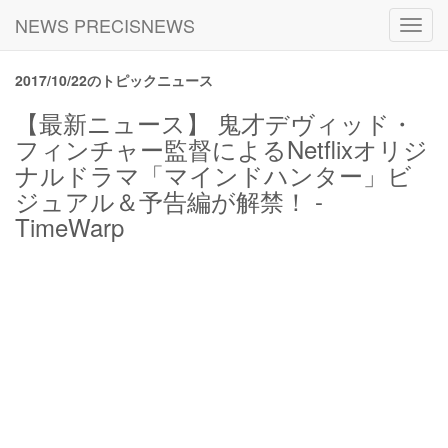
NEWS PRECISNEWS
Toggl
navig
2017/10/22のトピックニュース
【最新ニュース】 鬼才デヴィッド・
フィンチャー監督によるNetflixオリジ
ナルドラマ「マインドハンター」ビ
ジュアル＆予告編が解禁！ -
TimeWarp