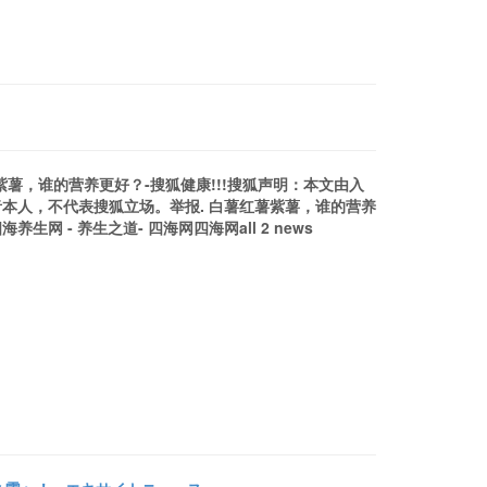
薯紫薯，谁的营养更好？-搜狐健康!!!搜狐声明：本文由入
本人，不代表搜狐立场。举报. 白薯红薯紫薯，谁的营养
网 - 养生之道- 四海网四海网all 2 news