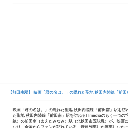
【前田南駅】 映画「君の名は。」の隠れた聖地 秋田内陸線「前田南」駅
映画「君の名は。」の隠れた聖地 秋田内陸線「前田南」駅を訪ねる 
た聖地 秋田内陸線「前田南」駅を訪ねるITmediaのもう一つ
線）の前田南（まえだみなみ）駅（北秋田市五味堀）が、映画
なり、全国からファンが訪れている。普通列車しか停車しなかった