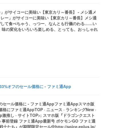
」がサイコーに美味い【東京カリ～番長】 - メシ通メ
カレー」がサイコーに美味い【東京カリ～番長】メシ通
ぜして食べちゃう、っつー、なんとも行儀のわる……い
、味の変化をいろいろ楽しめる、とっても、おっしゃれ
3%オフのセール価格に - ファミ通App
セール価格に - ファミ通Appファミ通Appスマホ版
ファミ通AppTOP · ニュース · ランキングNew ·
App激推し · サイトTOP>; スマホ版『ドラゴンクエスト
め 事前登録 ファミ通App最新号 ポケモンGO ファミ通
ち』が期間限定セール中http://spice.eplus.jp/