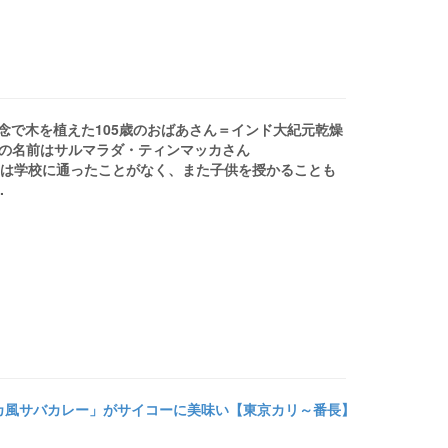
信念で木を植えた105歳のおばあさん＝インド大紀元乾燥
女の名前はサルマラダ・ティンマッカさん
マッカさんは学校に通ったことがなく、また子供を授かることも
.
カ風サバカレー」がサイコーに美味い【東京カリ～番長】