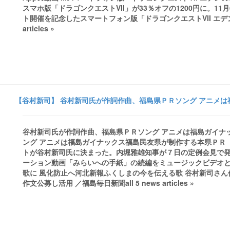
スマホ版「ドラゴンクエストVII」が33％オフの1200円に。11月6
ト開催を記念したスマートフォン版「ドラゴンクエストVII エデンの
articles »
【谷村新司】 谷村新司氏が作詞作曲、福島県ＰＲソング アニメは福
谷村新司氏が作詞作曲、福島県ＰＲソング アニメは福島ガイナッ
ング アニメは福島ガイナックス福島民友県が制作する本県ＰＲ
トが谷村新司氏に決まった。内堀雅雄知事が７日の定例会見で発
ーション動画「みらいへの手紙」の続編をミュージックビデオとし
歌に 風化防止へ河北新報ふくしまの今を伝える歌 谷村新司さん
作文公募し活用 ／福島毎日新聞all 5 news articles »