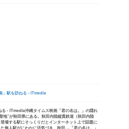
を訪ねる - ITmedia
- ITmedia沖縄タイムス映画「君の名は。」の隠れ
の“聖地”が秋田県にある。秋田内陸縦貫鉄道（秋田内陸
に登場する駅にそっくりだとインターネット上で話題に
無人駅がにわかに活気づき、秋田 ...「君の名は。」