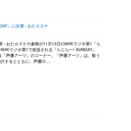
DAY」に出演 - おた☆スケ
演 - おた☆スケ小倉唯が11月13日のNHKラジオ第1「ら
らNHKラジオ第1で放送される「らじらー! SUNDAY」
は「声優アーツ」のコーナー。「声優アーツ」は、歌う
するとともに、声優の ...