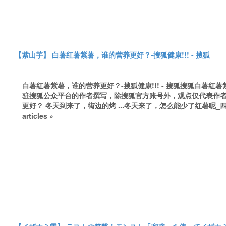
【紫山芋】 白薯红薯紫薯，谁的营养更好？-搜狐健康!!! - 搜狐
白薯红薯紫薯，谁的营养更好？-搜狐健康!!! - 搜狐搜狐白薯红
驻搜狐公众平台的作者撰写，除搜狐官方账号外，观点仅代表作者
更好？ 冬天到来了，街边的烤 ...冬天来了，怎么能少了红薯呢_四海养生
articles »