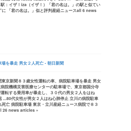
駅：イザ！iza（イザ！）「君の名は。」の駅と似てい
 「君の名は。」似と評判産経ニュースall 6 news
を暴走 男女２人死亡 - 朝日新聞
新聞東京新聞８３歳女性運転の車、病院駐車場を暴走 男女
立病院機構災害医療センターの駐車場で、東京都国分寺
が運転する乗用車が暴走し、３０代の男女２人をはね
...80代女性が男女２人はね心肺停止 立川の病院駐車
死亡 病院駐車場 東京・立川産経ニュース病院で８３
ws articles »