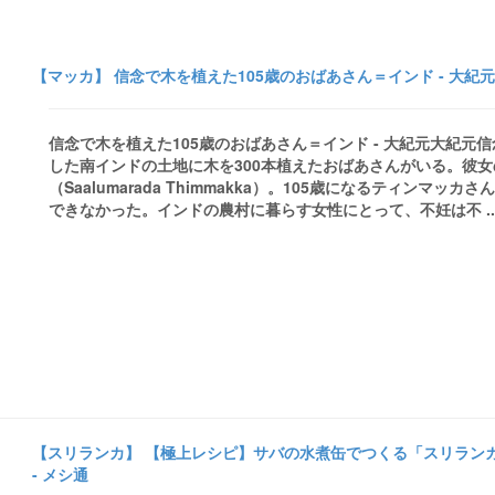
【マッカ】 信念で木を植えた105歳のおばあさん＝インド - 大紀元
信念で木を植えた105歳のおばあさん＝インド - 大紀元大紀元
した南インドの土地に木を300本植えたおばあさんがいる。彼
（Saalumarada Thimmakka）。105歳になるティン
できなかった。インドの農村に暮らす女性にとって、不妊は不 ..
【スリランカ】 【極上レシピ】サバの水煮缶でつくる「スリラン
- メシ通