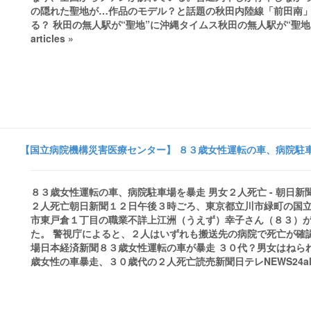
の隠れた聖地が…作品のモデル？と話題の秋田内陸線「前田南」
る？ 秋田の無人駅が“聖地”に沖縄タイムス秋田の無人駅が“聖地”に
articles »
【国立病院機構災害医療センター】 ８３歳女性運転の車、病院駐車場
８３歳女性運転の車、病院駐車場を暴走 男女２人死亡 - 朝日
２人死亡朝日新聞１２日午後３時ごろ、東京都立川市緑町の国
市東戸倉１丁目の職業不詳上江洲（うえず）幸子さん（８３）
た。 警視庁によると、２人はいずれも搬送先の病院で死亡が確認 
場日本経済新聞８３歳女性運転の車が暴走 ３０代？男女はねられ
歳女性の車暴走、３０歳代の２人死亡読売新聞日テレNEWS24all 26 ne