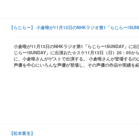
【らじらー】 小倉唯が11月13日のNHKラジオ第1「らじらー!SUN
小倉唯が11月13日のNHKラジオ第1「らじらー!SUNDAY」に出
じらー!SUNDAY」に出演おた☆スケ11月13日（日）20：05か
に、小倉唯さんがゲストで出演する。 小倉唯さんが登場するの
声優を中心にいろんな声優が登場し、その声優の作品や実績を紹介
【松本富生】