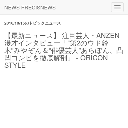
NEWS PRECISNEWS
Toggl
navig
2016/10/15のトピックニュース
【最新ニュース】 注目芸人・ANZEN
漫才インタビュー「“第2のウド鈴
木”みやぞん＆“俳優芸人”あらぽん、凸
凹コンビを徹底解剖」 - ORICON
STYLE