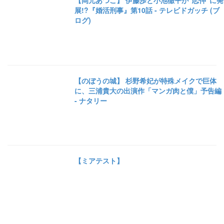
【岡元あつこ】 伊藤歩と小池徹平が“恋仲”に発
展!?『婚活刑事』第10話 - テレビドガッチ (ブ
ログ)
【のぼうの城】 杉野希妃が特殊メイクで巨体
に、三浦貴大の出演作「マンガ肉と僕」予告編
- ナタリー
【ミアテスト】