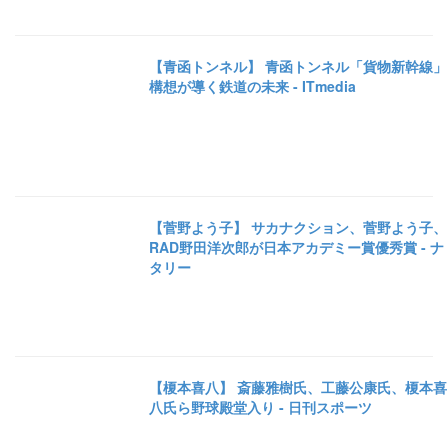
【青函トンネル】 青函トンネル「貨物新幹線」
構想が導く鉄道の未来 - ITmedia
【菅野よう子】 サカナクション、菅野よう子、
RAD野田洋次郎が日本アカデミー賞優秀賞 - ナ
タリー
【榎本喜八】 斎藤雅樹氏、工藤公康氏、榎本喜
八氏ら野球殿堂入り - 日刊スポーツ