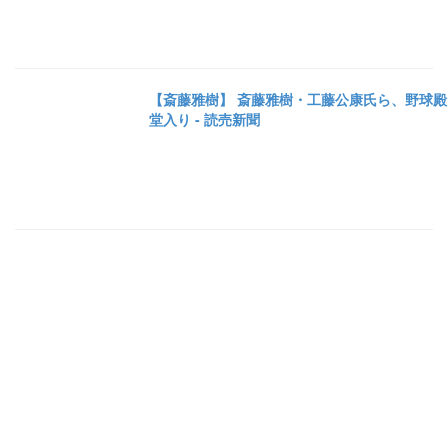
【斎藤雅樹】 斎藤雅樹・工藤公康氏ら、野球殿
堂入り - 読売新聞