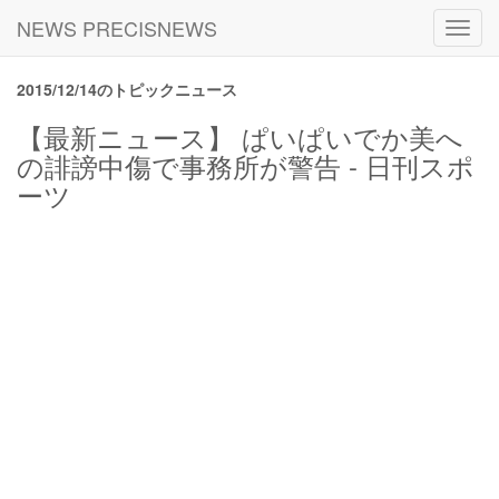
NEWS PRECISNEWS
Toggl
navig
2015/12/14のトピックニュース
【最新ニュース】 ぱいぱいでか美へ
の誹謗中傷で事務所が警告 - 日刊スポ
ーツ