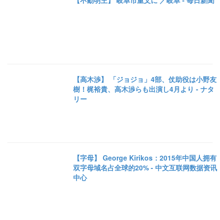
【不動明王】 岐阜市重文に ／岐阜 - 毎日新聞
【高木渉】 「ジョジョ」4部、仗助役は小野友
樹！梶裕貴、高木渉らも出演し4月より - ナタ
リー
【字母】 George Kirikos：2015年中国人拥有
双字母域名占全球的20% - 中文互联网数据资讯
中心