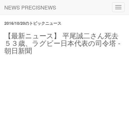
NEWS PRECISNEWS
Toggl
navig
2016/10/20のトピックニュース
【最新ニュース】 平尾誠二さん死去
５３歳、ラグビー日本代表の司令塔 -
朝日新聞