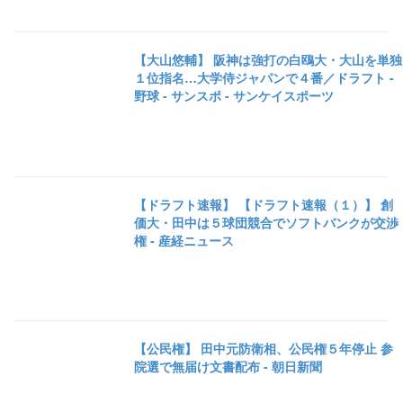
【大山悠輔】 阪神は強打の白鴎大・大山を単独
１位指名…大学侍ジャパンで４番／ドラフト -
野球 - サンスポ - サンケイスポーツ
【ドラフト速報】 【ドラフト速報（１）】 創
価大・田中は５球団競合でソフトバンクが交渉
権 - 産経ニュース
【公民権】 田中元防衛相、公民権５年停止 参
院選で無届け文書配布 - 朝日新聞