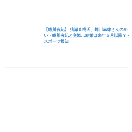
【蜷川有紀】 猪瀬直樹氏、蜷川幸雄さんのめ
い・蜷川有紀と交際…結婚は来年５月以降？ -
スポーツ報知