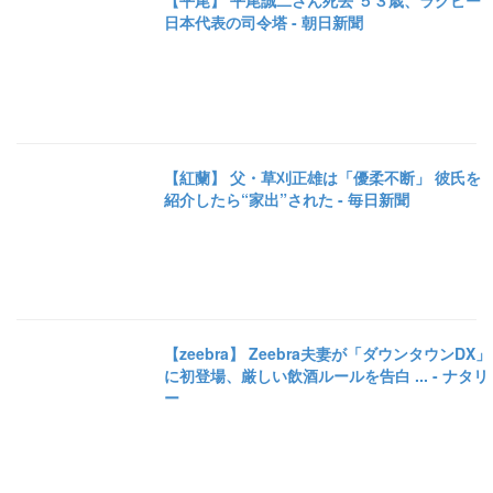
【平尾】 平尾誠二さん死去 ５３歳、ラグビー
日本代表の司令塔 - 朝日新聞
【紅蘭】 父・草刈正雄は「優柔不断」 彼氏を
紹介したら“家出”された - 毎日新聞
【zeebra】 Zeebra夫妻が「ダウンタウンDX」
に初登場、厳しい飲酒ルールを告白 ... - ナタリ
ー