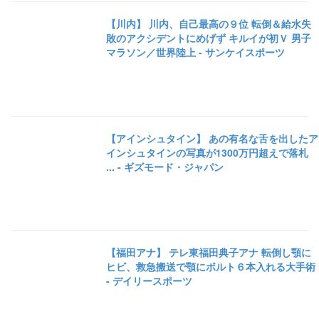
【川内】 川内、自己最高の９位 転倒＆給水失
敗のアクシデントにめげず キルイが初Ｖ 男子
マラソン／世界陸上 - サンケイスポーツ
【アインシュタイン】 あの有名な舌を出したア
インシュタインの写真が1300万円超えで落札
... - ギズモード・ジャパン
【福田アナ】 テレ東福田典子アナ 転倒し顎に
ヒビ、救急搬送で顎にボルト６本入れる大手術
- デイリースポーツ