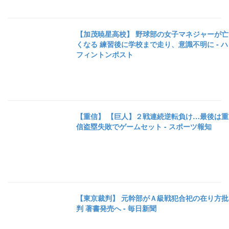
【加茂暁星高校】 野球部の女子マネジャーが亡
くなる 練習後に学校まで走り、意識不明に - ハ
フィントンポスト
【重信】 【巨人】２戦連続逆転負け…最後は重
信盗塁失敗でゲームセット - スポーツ報知
【東京裁判】 元幹部がＡ級戦犯合祀の在り方批
判 著書発売へ - 毎日新聞