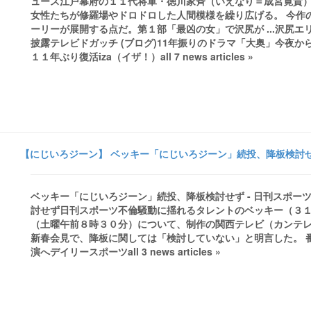
ュース江戸幕府の１１代将軍・徳川家斉（いえなり＝成宮寛貴
女性たちが修羅場やドロドロした人間模様を繰り広げる。 今作
ーリーが展開する点だ。第１部「最凶の女」で沢尻が ...沢尻エ
披露テレビドガッチ (ブログ)11年振りのドラマ「大奥」今夜から
１１年ぶり復活iza（イザ！）all 7 news articles »
【にじいろジーン】 ベッキー「にじいろジーン」続投、降板検討せず
ベッキー「にじいろジーン」続投、降板検討せず - 日刊スポーツa
討せず日刊スポーツ不倫騒動に揺れるタレントのベッキー（３
（土曜午前８時３０分）について、制作の関西テレビ（カンテ
新春会見で、降板に関しては「検討していない」と明言した。 番組
演へデイリースポーツall 3 news articles »