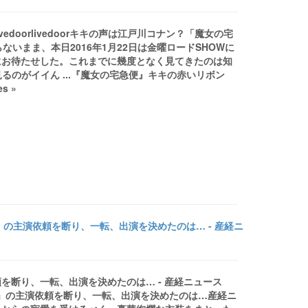
edoorlivedoorキキの声は江戸川コナン？「魔女の宅
らないまま、本日2016年1月22日は金曜ロードSHOWに
にお待たせした。これまでに幾度となく見てきたのは知
るのがイイん ...『魔女の宅急便』キキの赤いリボン
s »
の主演依頼を断り、一転、出演を決めたのは… - 産経ニ
断り、一転、出演を決めたのは… - 産経ニュース
大奥」の主演依頼を断り、一転、出演を決めたのは…産経ニ