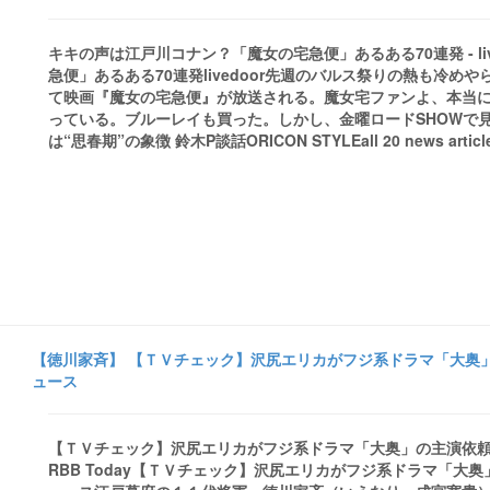
キキの声は江戸川コナン？「魔女の宅急便」あるある70連発 - liv
急便」あるある70連発livedoor先週のバルス祭りの熱も冷めや
て映画『魔女の宅急便』が放送される。魔女宅ファンよ、本当
っている。ブルーレイも買った。しかし、金曜ロードSHOWで見
は“思春期”の象徴 鈴木P談話ORICON STYLEall 20 news article
【徳川家斉】 【ＴＶチェック】沢尻エリカがフジ系ドラマ「大奥」
ュース
【ＴＶチェック】沢尻エリカがフジ系ドラマ「大奥」の主演依頼を
RBB Today【ＴＶチェック】沢尻エリカがフジ系ドラマ「