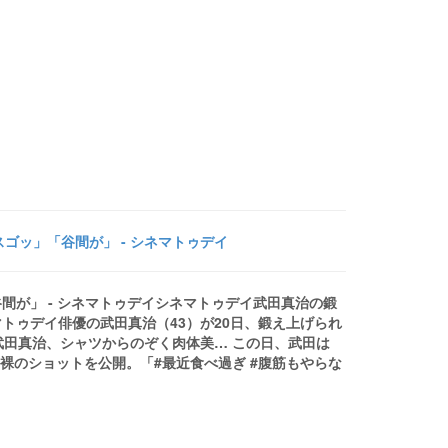
ゴッ」「谷間が」 - シネマトゥデイ
間が」 - シネマトゥデイシネマトゥデイ武田真治の鍛
トゥデイ俳優の武田真治（43）が20日、鍛え上げられ
真】武田真治、シャツからのぞく肉体美… この日、武田は
裸のショットを公開。「#最近食べ過ぎ #腹筋もやらな