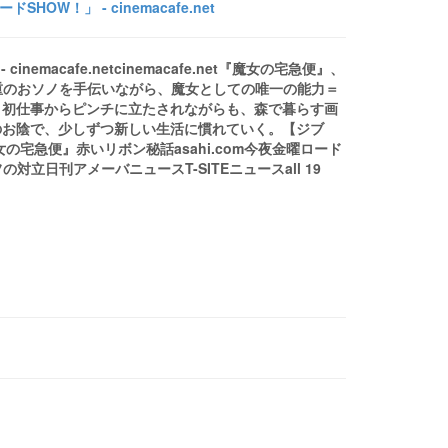
！」 - cinemacafe.net
macafe.netcinemacafe.net『魔女の宅急便』、
et身重のおソノを手伝いながら、魔女としての唯一の能力＝
。初仕事からピンチに立たされながらも、森で暮らす画
のお陰で、少しずつ新しい生活に慣れていく。【ジブ
の宅急便』赤いリボン秘話asahi.com今夜金曜ロード
立日刊アメーバニュースT-SITEニュースall 19