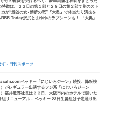
）からの寵愛を受けるべく、豪華絢爛な衣装をまとった
の特徴は、２２日の第１部と２９日の第２部で別のスト
リカが“最凶の女×禁断の恋”『大奥』で体当たり演技を
RBB Today沢尻とまゆゆのラブシーンも！ 「大奥」
 - 日刊スポーツ
sahi.comベッキー「にじいろジーン」続投、降板検
１）がレギュラー出演するフジ系「にじいろジーン」
レ）福井澄郎社長は２２日、大阪市内のホテルで開いた
リニューアル ...ベッキー 23日生番組は予定通り出