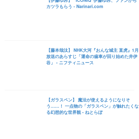
【伊藤ゆみ】 “ICONIQ”伊藤ゆみ、ファンから
カツラもらう - Narinari.com
【藤本哉汰】 NHK大河『おんな城主 直虎』1月
放送のあらすじ「運命の歯車が回り始めた井伊
谷」 - ニフティニュース
【ガラスペン】 魔法が使えるようになりそ
う……！ 一点物の「ガラスペン」が触れたくな
る幻想的な世界観 - ねとらぼ