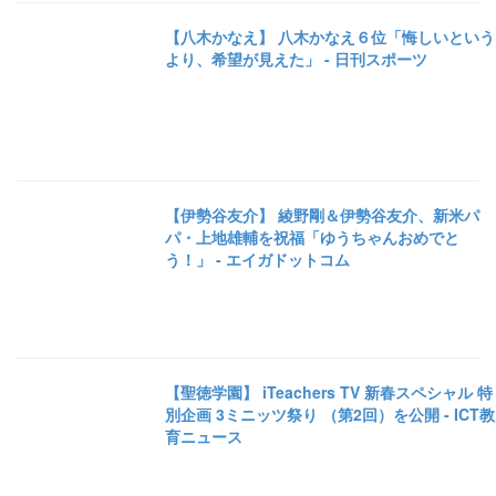
【八木かなえ】 八木かなえ６位「悔しいという
より、希望が見えた」 - 日刊スポーツ
【伊勢谷友介】 綾野剛＆伊勢谷友介、新米パ
パ・上地雄輔を祝福「ゆうちゃんおめでと
う！」 - エイガドットコム
【聖徳学園】 iTeachers TV 新春スペシャル 特
別企画 3ミニッツ祭り （第2回）を公開 - ICT教
育ニュース