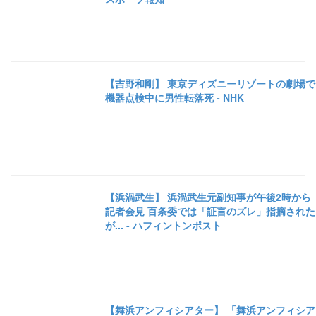
【吉野和剛】 東京ディズニーリゾートの劇場で
機器点検中に男性転落死 - NHK
【浜渦武生】 浜渦武生元副知事が午後2時から
記者会見 百条委では「証言のズレ」指摘された
が... - ハフィントンポスト
【舞浜アンフィシアター】 「舞浜アンフィシア