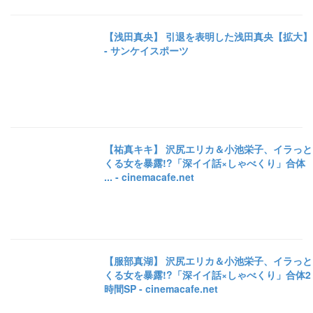
【浅田真央】 引退を表明した浅田真央【拡大】
- サンケイスポーツ
【祐真キキ】 沢尻エリカ＆小池栄子、イラっと
くる女を暴露!?「深イイ話×しゃべくり」合体
... - cinemacafe.net
【服部真湖】 沢尻エリカ＆小池栄子、イラっと
くる女を暴露!?「深イイ話×しゃべくり」合体2
時間SP - cinemacafe.net