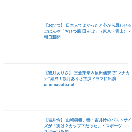
【おひつ】 日本人でよかったと心から思わせる
ごはんや「おひつ膳 田んぼ」（東京・青山） -
朝日新聞
【観月ありさ】 三倉茉奈＆原田佳奈で“マナカ
ナ”結成！観月ありさ主演ドラマに出演 -
cinemacafe.net
【吉井怜】 山崎樹範、妻・吉井怜のバストサイ
ズが「実は２カップ下だった」 : スポーツ ... -
スポーツ報知