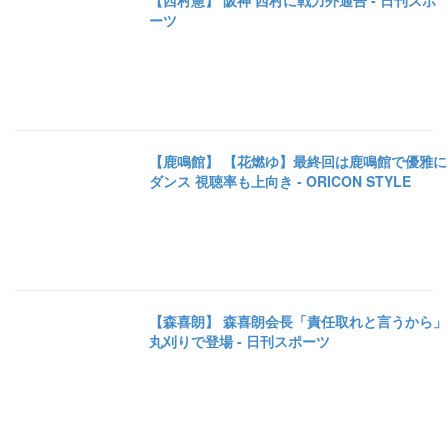
【西村憲】 阪神 西村に戦力外通告 - 日刊スポ
ーツ
【鹿鳴館】 【花燃ゆ】最終回は鹿鳴館で優雅に
ダンス 視聴率も上向き - ORICON STYLE
【森喜朗】 森喜朗会長「責任取れと言うから」
丸刈りで登場 - 日刊スポーツ