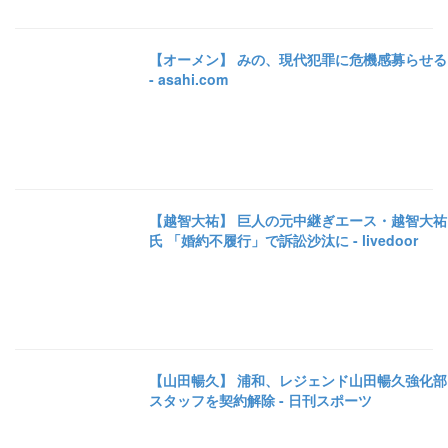
【オーメン】 みの、現代犯罪に危機感募らせる
- asahi.com
【越智大祐】 巨人の元中継ぎエース・越智大祐
氏 「婚約不履行」で訴訟沙汰に - livedoor
【山田暢久】 浦和、レジェンド山田暢久強化部
スタッフを契約解除 - 日刊スポーツ