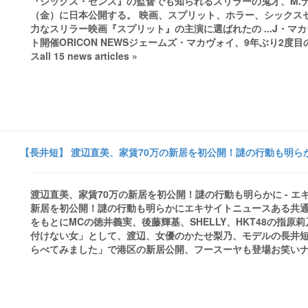
『シックス・センス』の監督でも知られるスリラーの鬼才、M.ナ
（金）に日本公開する。 映画、スプリット、ホラー、シックスセ
力なスリラー映画『スプリット』の主演に選ばれたの ...J・マ
ト開催ORICON NEWSジェームズ・マカヴォイ、9年ぶり2
スall 15 news articles »
【長井短】 渡辺直美、家賃70万の新居を初公開！謎の行動も明らか
渡辺直美、家賃70万の新居を初公開！謎の行動も明らかに - 
新居を初公開！謎の行動も明らかにエキサイトニュースある共通
をもとにMCの徳井義実、後藤輝基、SHELLY、HKT48の指
付けない女」として、渡辺、女優のかたせ梨乃、モデルの長井短が
らべてみました」で港区の新居公開、フースーヤも登場お笑いナタリーall 