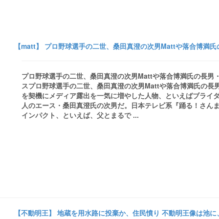
【matt】 プロ野球選手の二世、桑田真澄の次男Mattや落合博満
プロ野球選手の二世、桑田真澄の次男Mattや落合博満氏の長男
スプロ野球選手の二世、桑田真澄の次男Mattや落合博満氏の
を契機にメディア露出を一気に増やした人物、といえばブライダ
人のエース・桑田真澄氏の次男だ。日本テレビ系『踊る！さんま御
インパクト、といえば、父とまるで ...
【不動明王】 地蔵を用水路に投棄か、住民憤り 不動明王像は池に、