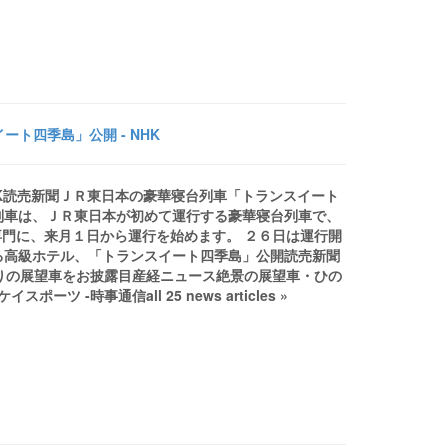
ト四季島」公開 - NHK
HK読売新聞ＪＲ東日本の豪華寝台列車「トランスイート
列車は、ＪＲ東日本が初めて運行する豪華寝台列車で、
門に、来月１日から運行を始めます。 ２６日は運行開
走る高級ホテル、「トランスイート四季島」公開読売新聞
りの展望車をお披露目産経ニュース絶景の展望車・ひの
-時事通信all 25 news articles »