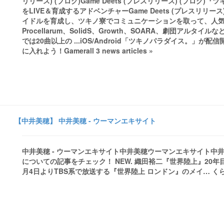
リリース) (ブログ)Game Deets (プレスリリース) (ブ
をLIVE＆育成するアドベンチャーGame Deets (プレスリリー
イドルを育成し、ツキノ寮でコミュニケーションを取って、人気プロダ
Procellarum、SolidS、Growth、SOARA、劇団ア
では20曲以上の ...iOS/Android「ツキノパラダイス。」
に入れよう！Gamerall 3 news articles »
【中井美穂】 中井美穂 - ウーマンエキサイト
中井美穂 - ウーマンエキサイト中井美穂ウーマンエキサイト
についての記事をチェック！ NEW. 織田裕二『世界陸上』20年
月4日よりTBS系で放送する『世界陸上 ロンドン』のメイ… くらし > 