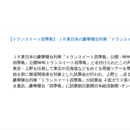
【トランスイート四季島】 ＪＲ東日本の豪華寝台列車「トランスイー
ＪＲ東日本の豪華寝台列車「トランスイート四季島」公開 - N
四季島」公開NHKトランスイート四季島」と名付けられたこの
東京・上野を出発して東北や北海道などをめぐる周遊ツアーを専
始を前に報道関係者を対象とした試乗会が行われ、上野と ...
豪華寝台列車「トランスイート四季島」が試乗会 ４面ガラス張
き風呂…豪華寝台「四季島」に試乗朝日新聞日本経済新聞 -サンケイスポーツ 