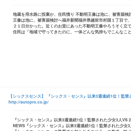
地蔵を用水路に投棄か、住民憤り 不動明王像は池に、被害届検討
王像は池に、被害届検討へ福井新聞福井県越前市村国１丁目で
２１日分かった。近くのお堂にあった不動明王像やろうそく立
住民は「地域で守ってきたのに、一体どんな気持ちでこんなことを
【シックスセンス】 『シックス・センス』以来3週連続1位！監禁され
http://autopro.co.jp/
『シックス・センス』以来3週連続1位！監禁された少女3人VS 23人格『スプリ
NEWS『シックス・センス』以来3週連続1位！監禁された少女3人VS 23