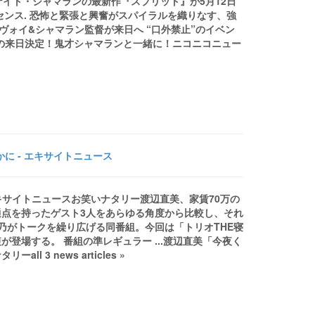
イト・シャマランの最新作『スプリット』が5月12日
ンス. 恐怖と緊張と興奮がスパイラルを織りなす、強
カヴォイ&シャマラン監督が来日へ “口外禁止”のイベン
度目の来日決定！鬼才シャマランと一緒に！ニコニコニュー
に - エキサイトニュース
エキサイトニュースお笑いナタリー渡辺直美、家賃70万の
点を持ったゲスト3人をあらゆる角度から比較し、それ
原莉乃がトークを繰り広げる同番組。今回は「トリオTHE寝
登場する。 番組の準レギュラー ...渡辺直美「今夜く
3 news articles »