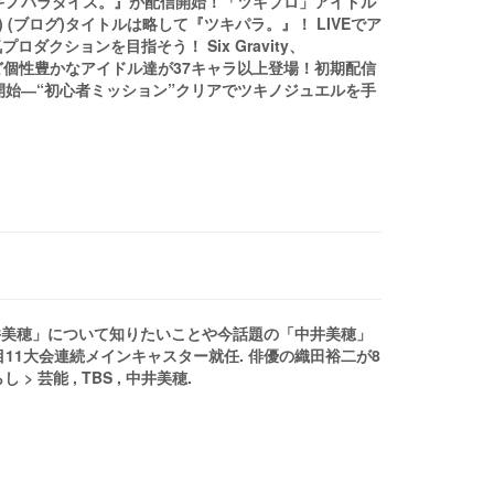
ログ)『ツキノパラダイス。』が配信開始！「ツキプロ」アイドル
ス) (ブログ)タイトルは略して『ツキパラ。』！ LIVEでア
クションを目指そう！ Six Gravity、
ルタイルなど個性豊かなアイドル達が37キャラ以上登場！初期配信
が配信開始―“初心者ミッション”クリアでツキノジュエルを手
中井美穂」について知りたいことや今話題の「中井美穂」
目11大会連続メインキャスター就任. 俳優の織田裕二が8
芸能 , TBS , 中井美穂.