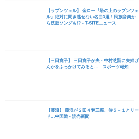
【ラプンツェル】 金ロー『塔の上のラプンツェ
ル』絶対に聞き逃せない名曲3選！民族音楽か
ら洗脳ソングも!? - T-SITEニュース
【三田寛子】 三田寛子が夫・中村芝翫に夫婦げ
んかをふっかけてみると… - スポーツ報知
【藤浪】 藤浪が２回４奪三振、侍５－１とリー
ド…中国戦 - 読売新聞