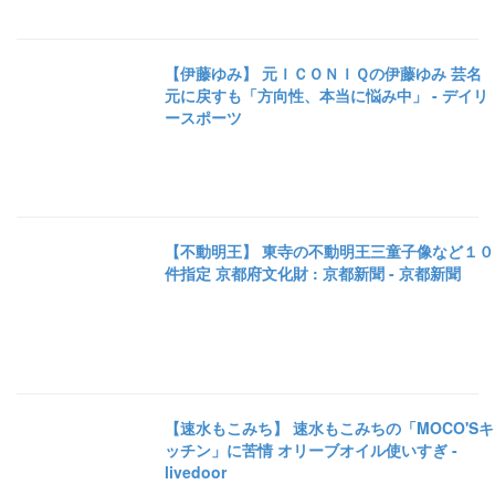
【伊藤ゆみ】 元ＩＣＯＮＩＱの伊藤ゆみ 芸名
元に戻すも「方向性、本当に悩み中」 - デイリ
ースポーツ
【不動明王】 東寺の不動明王三童子像など１０
件指定 京都府文化財 : 京都新聞 - 京都新聞
【速水もこみち】 速水もこみちの「MOCO'Sキ
ッチン」に苦情 オリーブオイル使いすぎ -
livedoor