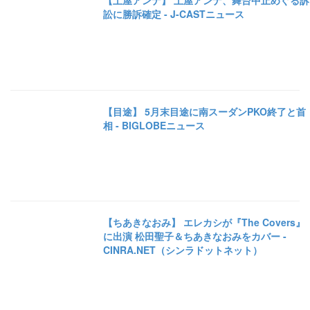
【土屋アンナ】 土屋アンナ、舞台中止めぐる訴
訟に勝訴確定 - J-CASTニュース
【目途】 5月末目途に南スーダンPKO終了と首
相 - BIGLOBEニュース
【ちあきなおみ】 エレカシが『The Covers』
に出演 松田聖子＆ちあきなおみをカバー -
CINRA.NET（シンラドットネット）