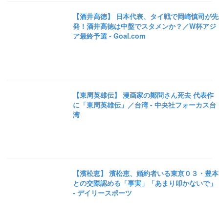
【酒井高徳】 日本代表、タイ戦で岡崎慎司が先
発！酒井高徳は中盤でスタメンか？／W杯アジ
ア最終予選 - Goal.com
【東周英雄伝】 漫画家の鄭問さん死去 代表作
に「東周英雄伝」／台湾 - 中央社フォーカス台
湾
【濱松恵】 濱松恵、婚約者いる東京０３・豊本
との交際認める「事実」「あまり叩かないで」
- デイリースポーツ