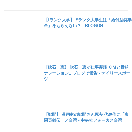
【fランク大学】 Fランク大学生は「給付型奨学
金」をもらえない？ - BLOGOS
【吹石一恵】 吹石一恵が仕事復帰 ＣＭと番組
ナレーション…ブログで報告 - デイリースポー
ツ
【鄭問】 漫画家の鄭問さん死去 代表作に「東
周英雄伝」／台湾 - 中央社フォーカス台湾