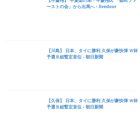
【平慶翔】 平愛梨の弟・平慶翔氏 「都民ファ
ーストの会」から出馬へ - livedoor
【川島】 日本、タイに勝利 久保が豪快弾 Ｗ杯
予選Ｂ組暫定首位 - 朝日新聞
【久保】 日本、タイに勝利 久保が豪快弾 Ｗ杯
予選Ｂ組暫定首位 - 朝日新聞