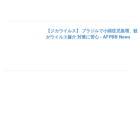
【ジカウイルス】 ブラジルで小頭症児急増、蚊
がウイルス媒介 対策に苦心 - AFPBB News