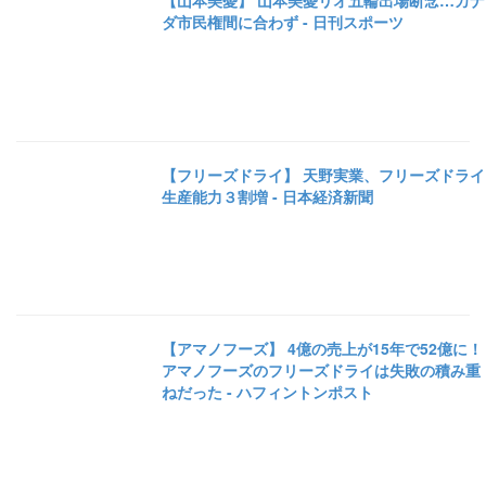
【山本美憂】 山本美憂リオ五輪出場断念…カナ
ダ市民権間に合わず - 日刊スポーツ
【フリーズドライ】 天野実業、フリーズドライ
生産能力３割増 - 日本経済新聞
【アマノフーズ】 4億の売上が15年で52億に！
アマノフーズのフリーズドライは失敗の積み重
ねだった - ハフィントンポスト