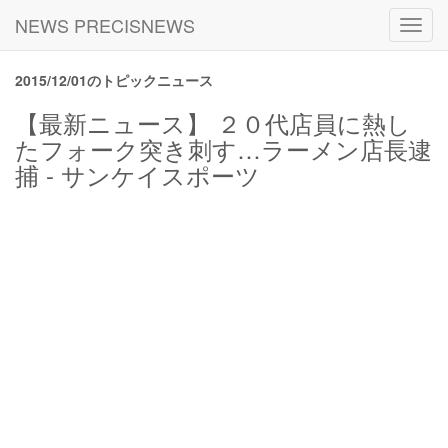
NEWS PRECISNEWS
Toggl
navig
2015/12/01のトピックニュース
【最新ニュース】 ２０代店員に熱し
たフォーク突き刺す…ラーメン店長逮
捕 - サンケイスポーツ