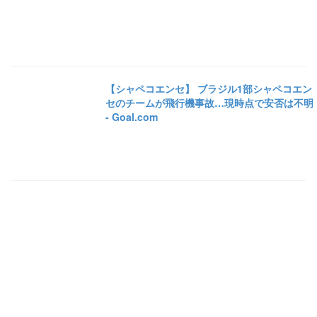
【シャペコエンセ】 ブラジル1部シャペコエン
セのチームが飛行機事故…現時点で安否は不明
- Goal.com