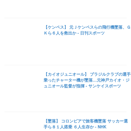
【ケンペス】 元Ｊケンペスらの飛行機墜落、Ｇ
Ｋら６人を救出か - 日刊スポーツ
【カイオジュニオール】 ブラジルクラブの選手
乗ったチャーター機が墜落…元神戸カイオ・ジ
ュニオール監督が指揮 - サンケイスポーツ
【墜落】 コロンビアで旅客機墜落 サッカー選
手ら８１人搭乗 ６人生存か - NHK