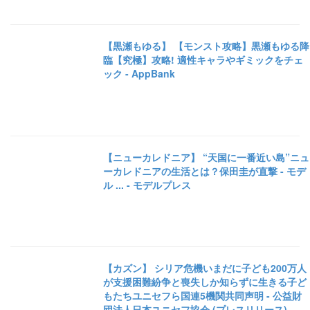
【黒瀬もゆる】 【モンスト攻略】黒瀬もゆる降
臨【究極】攻略! 適性キャラやギミックをチェ
ック - AppBank
【ニューカレドニア】 “天国に一番近い島”ニュ
ーカレドニアの生活とは？保田圭が直撃 - モデ
ル ... - モデルプレス
【カズン】 シリア危機いまだに子ども200万人
が支援困難紛争と喪失しか知らずに生きる子ど
もたちユニセフら国連5機関共同声明 - 公益財
団法人日本ユニセフ協会 (プレスリリース)