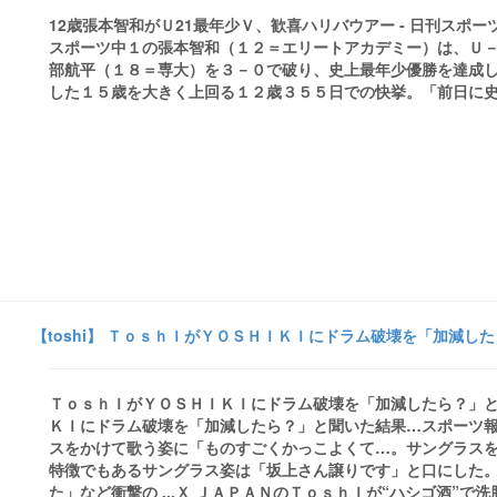
12歳張本智和がＵ21最年少Ｖ、歓喜ハリバウアー - 日刊スポ
スポーツ中１の張本智和（１２＝エリートアカデミー）は、Ｕ
部航平（１８＝専大）を３－０で破り、史上最年少優勝を達成し
した１５歳を大きく上回る１２歳３５５日での快挙。「前日に史上最
【toshi】 ＴｏｓｈＩがＹＯＳＨＩＫＩにドラム破壊を「加減した
ＴｏｓｈＩがＹＯＳＨＩＫＩにドラム破壊を「加減したら？」と
ＫＩにドラム破壊を「加減したら？」と聞いた結果…スポーツ
スをかけて歌う姿に「ものすごくかっこよくて…。サングラス
特徴でもあるサングラス姿は「坂上さん譲りです」と口にした
た」など衝撃の ...Ｘ ＪＡＰＡＮのＴｏｓｈＩが“ハシゴ酒”