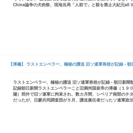
China論争の犬肉祭、現地当局「人前で」と殺を禁止大紀元all 3 news
【溥儀】 ラストエンペラー、極秘の護送 旧ソ連軍将校が記録 - 朝
ラストエンペラー、極秘の護送 旧ソ連軍将校が記録 - 朝日新
記録朝日新聞ラストエンペラーこと旧満州国皇帝の溥儀（１９
陽）郊外で旧ソ連軍に拘束され、数カ月間、シベリア南部のチ
だったが、日蒙共同調査団が５月、護送責任者だったソ連軍政治 .