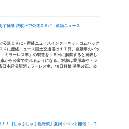
す解禁 法改正で公道ＯＫに - 産経ニュース
で公道ＯＫに - 産経ニュースインターネットコムバック
道ＯＫに産経ニュース国土交通省は１７日、自動車のバッ
た「ミラーレス車」の製造を１８日に解禁すると発表し
型車から公道で走れるようになる。対象は乗用車やトラ
交省日本経済新聞ミラーレス車、18日解禁 基準改正、公
！【しゃぶしゃぶ温野菜】夏鍋イベント開催！ - T-