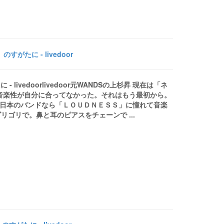
がたに - livedoor
ivedoorlivedoor元WANDSの上杉昇 現在は「ネ
Ｓの音楽性が自分に合ってなかった。それはもう最初から。
、日本のバンドなら「ＬＯＵＤＮＥＳＳ」に憧れて音楽
ゴリで。鼻と耳のピアスをチェーンで ...