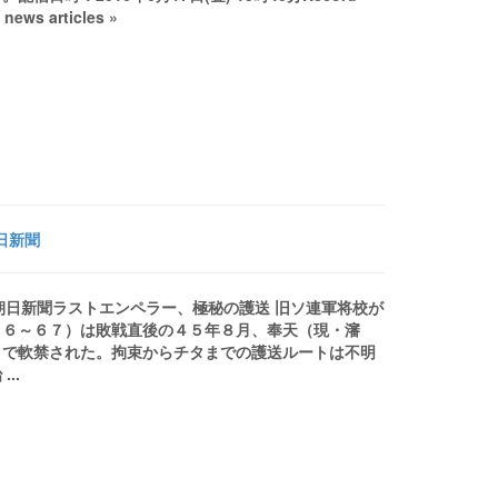
 articles »
日新聞
聞朝日新聞ラストエンペラー、極秘の護送 旧ソ連軍将校が
０６～６７）は敗戦直後の４５年８月、奉天（現・瀋
タで軟禁された。拘束からチタまでの護送ルートは不明
..