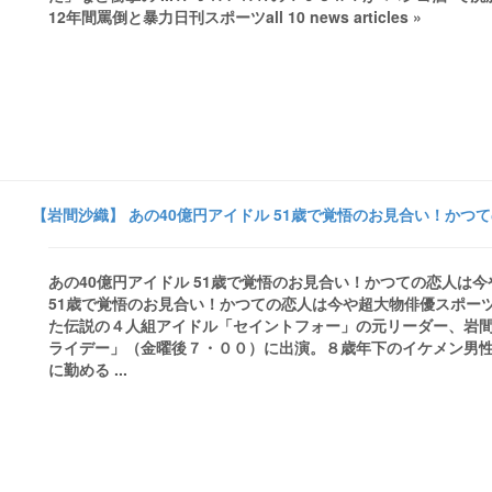
12年間罵倒と暴力日刊スポーツall 10 news articles »
【岩間沙織】 あの40億円アイドル 51歳で覚悟のお見合い！かつて
あの40億円アイドル 51歳で覚悟のお見合い！かつての恋人は今
51歳で覚悟のお見合い！かつての恋人は今や超大物俳優スポー
た伝説の４人組アイドル「セイントフォー」の元リーダー、岩
ライデー」（金曜後７・００）に出演。８歳年下のイケメン男性
に勤める ...