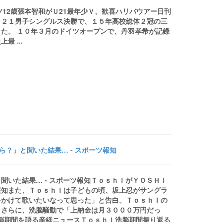
ーツ12歳張本智和がＵ21最年少Ｖ、歓喜ハリバウアー日刊
－２１男子シングルス決勝で、１５年高校総体２冠の三
た。 １０年３月のドイツオープンで、丹羽孝希が記録
 ...
ら？」と聞いた結果… - スポーツ報知
聞いた結果… - スポーツ報知ＴｏｓｈＩがＹＯＳＨＩ
報知また、ＴｏｓｈＩは子どもの頃、坂上忍がサングラ
をかけて歌いたいなって思った」と告白。ＴｏｓｈＩの
。さらに、洗脳騒動で「上納金は月３０００万円だっ
で洗脳期間を語る産経ニュースＴｏｓｈＩ洗脳期間振り返る