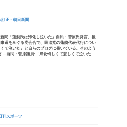
正 - 朝日新聞
朝日新聞「蓮舫氏は帰化し泣いた」自民・菅原氏発言、後
知事選をめぐる党会合で、民進党の蓮舫代表代行につい
しくて泣いた』と自らのブログに書いている。そのよう
...自民・菅原議員:「帰化悔しくて悲しくて泣いた
 日刊スポーツ