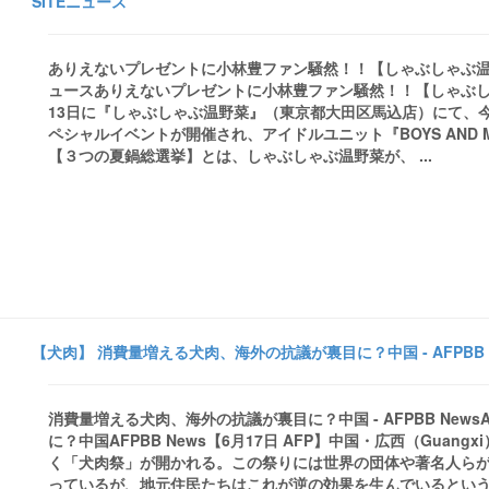
SITEニュース
ありえないプレゼントに小林豊ファン騒然！！【しゃぶしゃぶ温野菜】夏
ュースありえないプレゼントに小林豊ファン騒然！！【しゃぶしゃ
13日に『しゃぶしゃぶ温野菜』（東京都大田区馬込店）にて、今
ペシャルイベントが開催され、アイドルユニット『BOYS AND
【３つの夏鍋総選挙】とは、しゃぶしゃぶ温野菜が、 ...
【犬肉】 消費量増える犬肉、海外の抗議が裏目に？中国 - AFPBB 
消費量増える犬肉、海外の抗議が裏目に？中国 - AFPBB News
に？中国AFPBB News【6月17日 AFP】中国・広西（Guan
く「犬肉祭」が開かれる。この祭りには世界の団体や著名人ら
っているが、地元住民たちはこれが逆の効果を生んでいるという。配信日