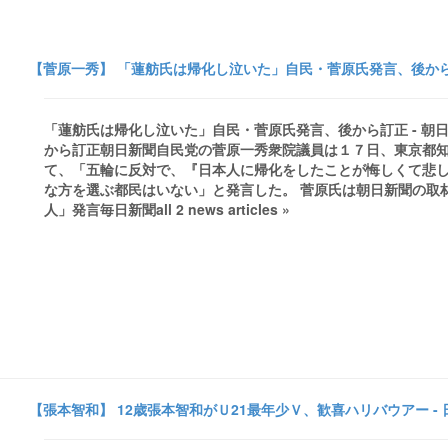
【菅原一秀】 「蓮舫氏は帰化し泣いた」自民・菅原氏発言、後から訂
「蓮舫氏は帰化し泣いた」自民・菅原氏発言、後から訂正 - 
から訂正朝日新聞自民党の菅原一秀衆院議員は１７日、東京都
て、「五輪に反対で、『日本人に帰化をしたことが悔しくて悲
な方を選ぶ都民はいない」と発言した。 菅原氏は朝日新聞の取材 
人」発言毎日新聞all 2 news articles »
【張本智和】 12歳張本智和がＵ21最年少Ｖ、歓喜ハリバウアー -