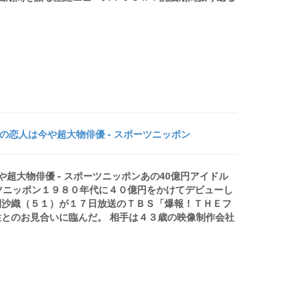
の恋人は今や超大物俳優 - スポーツニッポン
や超大物俳優 - スポーツニッポンあの40億円アイドル
ツニッポン１９８０年代に４０億円をかけてデビューし
間沙織（５１）が１７日放送のＴＢＳ「爆報！ＴＨＥフ
とのお見合いに臨んだ。 相手は４３歳の映像制作会社