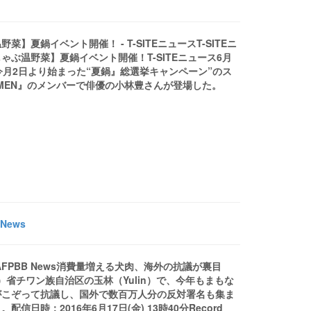
鍋イベント開催！ - T-SITEニュースT-SITEニ
ぶ温野菜】夏鍋イベント開催！T-SITEニュース6月
月2日より始まった“夏鍋』総選挙キャンペーン”のス
 MEN』のメンバーで俳優の小林豊さんが登場した。
News
AFPBB News消費量増える犬肉、海外の抗議が裏目
gxi）省チワン族自治区の玉林（Yulin）で、今年もまもな
がこぞって抗議し、国外で数百万人分の反対署名も集ま
時：2016年6月17日(金) 13時40分Record