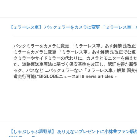
【ミラーレス車】 バックミラーをカメラに変更 「ミラーレス車」あ
バックミラーをカメラに変更 「ミラーレス車」あす解禁 法改正
ミラーをカメラに変更 「ミラーレス車」あす解禁 法改正で公
クミラーやサイドミラーの代わりに、カメラとモニターを備え
た。道路運送車両法に基づく保安基準を改正し、認証を得た新
ック、バスなど ...バックミラーない「ミラーレス車」解禁 国
道走行可能にBIGLOBEニュースall 8 news articles »
【しゃぶしゃぶ温野菜】 ありえないプレゼントに小林豊ファン騒然！