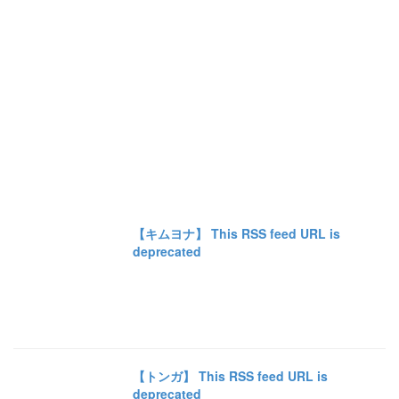
【キムヨナ】 This RSS feed URL is
deprecated
【トンガ】 This RSS feed URL is
deprecated