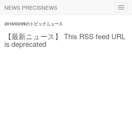
NEWS PRECISNEWS
Toggl
navig
2018/02/09のトピックニュース
【最新ニュース】 This RSS feed URL
is deprecated