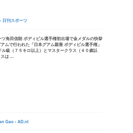
- 日刊スポーツ
ポーツ角田信朗 ボディビル選手権初出場で金メダルの快挙
アムで行われた「日本グアム親善 ボディビル選手権」
ドル級（７５キロ以上）とマスタークラス（４０歳以
 ...
an Gao - AD.nl