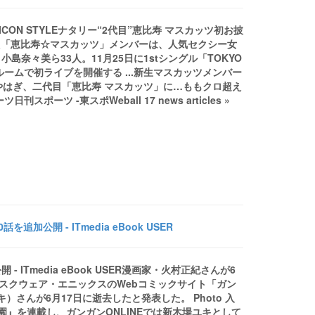
ICON STYLEナタリー“2代目”恵比寿 マスカッツ初お披
された「恵比寿☆マスカッツ」メンバーは、人気セクシー女
奈々美ら33人。11月25日に1stシングル「TOKYO
ームで初ライブを開催する ...新生マスカッツメンバー
やはぎ、二代目「恵比寿 マスカッツ」に…ももクロ超え
 -東スポWeball 17 news articles »
公開 - ITmedia eBook USER
ITmedia eBook USER漫画家・火村正紀さんが6
USERスクウェア・エニックスのWebコミックサイト「ガン
）さんが6月17日に逝去したと発表した。 Photo 入
園』を連載し、ガンガンONLINEでは新木場ユキとして