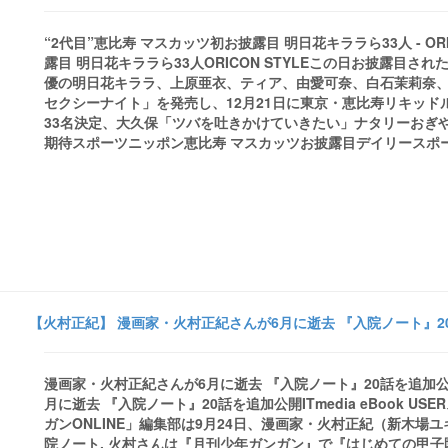
“2代目”恵比寿 マスカッツ初お披露目 明日花キララら33人 - OR
露目 明日花キララら33人ORICON STYLEこの日お披露目
優の明日花キララ、上原亜衣、ティア、由愛可奈、白石茉莉奈、小島
セクシーナイト」を発売し、12月21日に東京・恵比寿リキッドル
33名決定、大久保「ツバを吐きかけていきたい」ナタリーおぎ
期待スポーツニッポン恵比寿 マスカッツお披露目デイリースポーツ日刊スポーツ
【火村正紀】 漫画家・火村正紀さんが6月に逝去 『入院ノート』20話を追加
漫画家・火村正紀さんが6月に逝去 『入院ノート』20話を追加公開 - 
月に逝去 『入院ノート』20話を追加公開ITmedia eBook 
ガンONLINE」編集部は9月24日、漫画家・火村正紀（新木場ユキ
院ノート. 火村さんは『月刊少年ガンガン』で『はじめての甲子