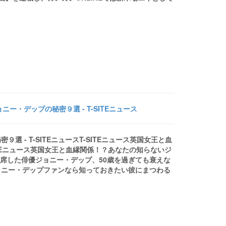
・デップの秘密９選 - T-SITEニュース
- T-SITEニュースT-SITEニュース英国女王と血
TEニュース英国女王と血縁関係！？あなたの知らないジ
出席した俳優ジョニー・デップ、50歳を過ぎても衰えな
ョニー・デップファンなら知っておきたい彼にまつわる