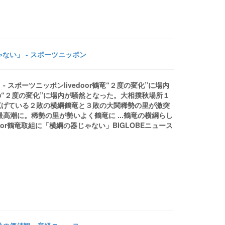
ない」 - スポーツニッポン
スポーツニッポンlivedoor鶴竜“２度の変化”に場内
“２度の変化”に場内が騒然となった。大相撲秋場所１
広げている２敗の横綱鶴竜と３敗の大関稀勢の里が激突
高潮に。稀勢の里が勢いよく鶴竜に ...鶴竜の横綱らし
oor鶴竜取組に「横綱の器じゃない」BIGLOBEニュース