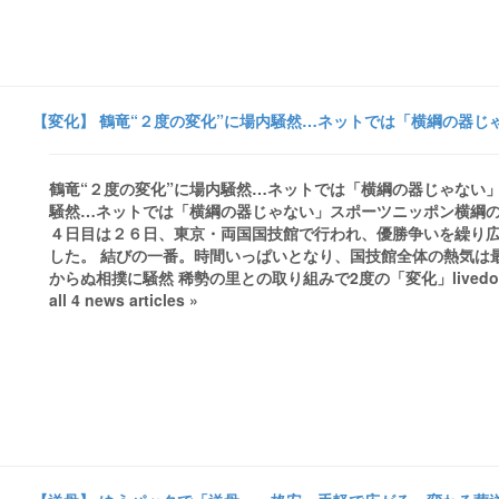
【変化】 鶴竜“２度の変化”に場内騒然…ネットでは「横綱の器じゃ
鶴竜“２度の変化”に場内騒然…ネットでは「横綱の器じゃない」 - 
騒然…ネットでは「横綱の器じゃない」スポーツニッポン横綱の
４日目は２６日、東京・両国国技館で行われ、優勝争いを繰り
した。 結びの一番。時間いっぱいとなり、国技館全体の熱気は最
からぬ相撲に騒然 稀勢の里との取り組みで2度の「変化」lived
all 4 news articles »