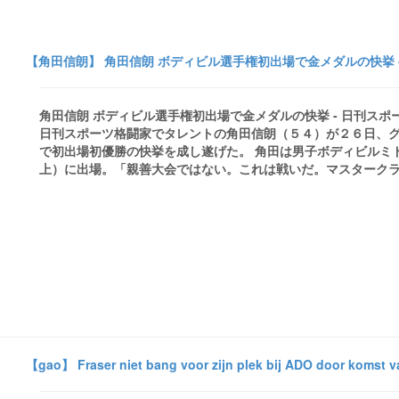
【角田信朗】 角田信朗 ボディビル選手権初出場で金メダルの快挙 
角田信朗 ボディビル選手権初出場で金メダルの快挙 - 日刊ス
日刊スポーツ格闘家でタレントの角田信朗（５４）が２６日、グ
で初出場初優勝の快挙を成し遂げた。 角田は男子ボディビルミ
上）に出場。「親善大会ではない。これは戦いだ。マスタークラスは
【gao】 Fraser niet bang voor zijn plek bij ADO door komst v